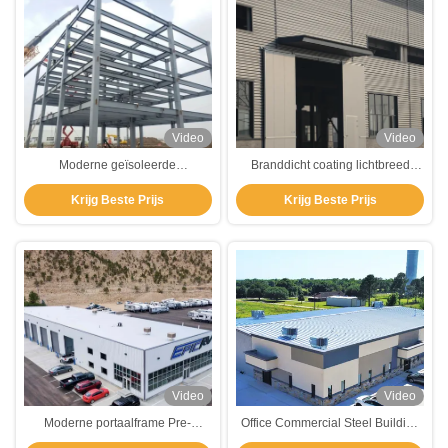
Video
Video
Moderne geïsoleerde
Branddicht coating lichtbreed
geprefabriceerde commerciële
staal frame constructie
Krijg Beste Prijs
Krijg Beste Prijs
staalgebouwen Metalen kantoren
geprefabriceerd dakraam
Winkelcentrum
magazijn
Video
Video
Moderne portaalframe Pre-
Office Commercial Steel Building
engineered Steel Building
Construction Prefab Steel