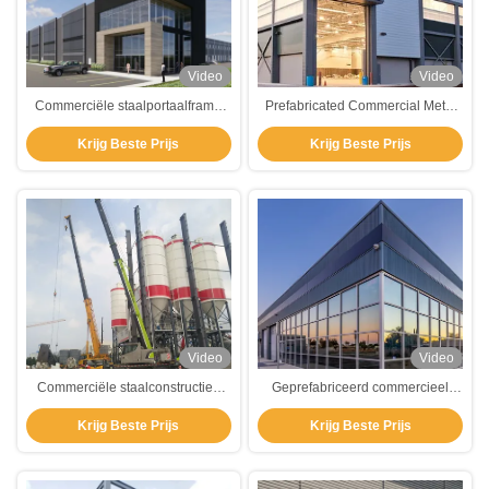
Video
Video
Commerciële staalportaalframe
Prefabricated Commercial Metal
gebouwen staalconstructie
Building Construction High Rise
Krijg Beste Prijs
Krijg Beste Prijs
geprefabriceerd metaallager
Light Steel Frame Building
Metalen gebouwen voor
commerciële doeleinden
Video
Video
Commerciële staalconstructies
Geprefabriceerd commercieel
Werkplaats Op maat
staalgebouw Geprefabriceerd
Krijg Beste Prijs
Krijg Beste Prijs
geprefabriceerd staal magazijn
lichtstaal frame Modulaire
gebouwen