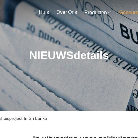
Huis
Over Ons
Producten
Gebeur
NIEUWSdetails
khuisproject In Sri Lanka