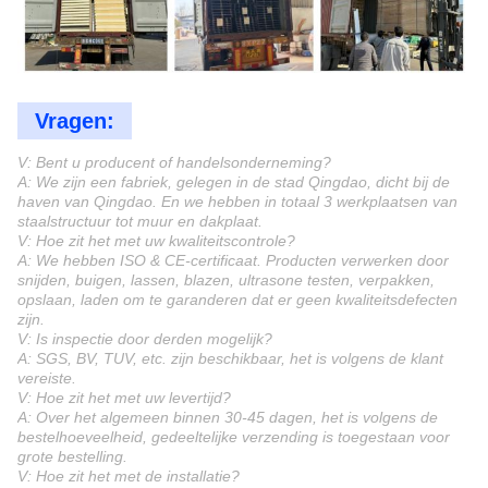
Vragen:
V: Bent u producent of handelsonderneming?
A: We zijn een fabriek, gelegen in de stad Qingdao, dicht bij de
haven van Qingdao. En we hebben in totaal 3 werkplaatsen van
staalstructuur tot muur en dakplaat.
V: Hoe zit het met uw kwaliteitscontrole?
A: We hebben ISO & CE-certificaat. Producten verwerken door
snijden, buigen, lassen, blazen, ultrasone testen, verpakken,
opslaan, laden om te garanderen dat er geen kwaliteitsdefecten
zijn.
V: Is inspectie door derden mogelijk?
A: SGS, BV, TUV, etc. zijn beschikbaar, het is volgens de klant
vereiste.
V: Hoe zit het met uw levertijd?
A: Over het algemeen binnen 30-45 dagen, het is volgens de
bestelhoeveelheid, gedeeltelijke verzending is toegestaan voor
grote bestelling.
V: Hoe zit het met de installatie?