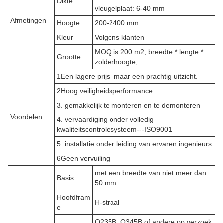
Dikte:
vleugelplaat: 6-40 mm
Afmetingen
Hoogte
200-2400 mm
Kleur
Volgens klanten
MOQ is 200 m2, breedte * lengte *
Grootte
zolderhoogte,
1Een lagere prijs, maar een prachtig uitzicht.
2Hoog veiligheidsperformance.
3. gemakkelijk te monteren en te demonteren
Voordelen
4. vervaardiging onder volledig
kwaliteitscontrolesysteem---ISO9001
5. installatie onder leiding van ervaren ingenieurs
6Geen vervuiling.
met een breedte van niet meer dan
Basis
50 mm
Hoofdfram
H-straal
e
Q235B, Q345B of andere op verzoek