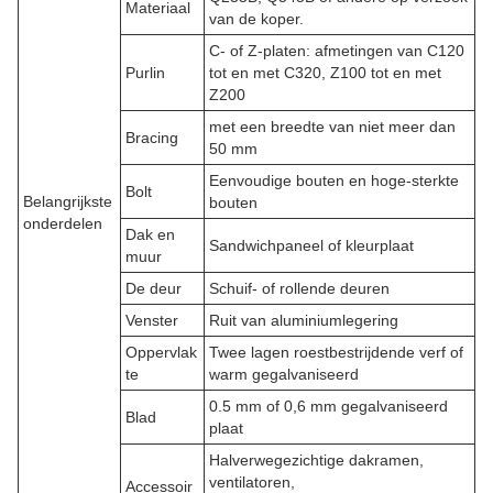
Materiaal
van de koper.
C- of Z-platen: afmetingen van C120
Purlin
tot en met C320, Z100 tot en met
Z200
met een breedte van niet meer dan
Bracing
50 mm
Eenvoudige bouten en hoge-sterkte
Bolt
Belangrijkste
bouten
onderdelen
Dak en
Sandwichpaneel of kleurplaat
muur
De deur
Schuif- of rollende deuren
Venster
Ruit van aluminiumlegering
Oppervlak
Twee lagen roestbestrijdende verf of
te
warm gegalvaniseerd
0.5 mm of 0,6 mm gegalvaniseerd
Blad
plaat
Halverwegezichtige dakramen,
ventilatoren,
Accessoir