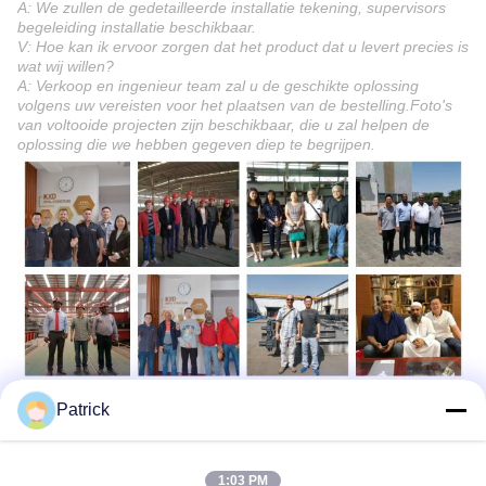
A: We zullen de gedetailleerde installatie tekening, supervisors
begeleiding installatie beschikbaar.
V: Hoe kan ik ervoor zorgen dat het product dat u levert precies is
wat wij willen?
A: Verkoop en ingenieur team zal u de geschikte oplossing
volgens uw vereisten voor het plaatsen van de bestelling.Foto's
van voltooide projecten zijn beschikbaar, die u zal helpen de
oplossing die we hebben gegeven diep te begrijpen.
Patrick
1:03 PM