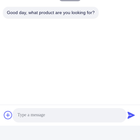
Good day, what product are you looking for?
Markeringen:
De De Workshopbouw Van De Staalstructuur
Verpakkingen Met Staalframe
Lichte Staalconstructie
Snel contact
Adres