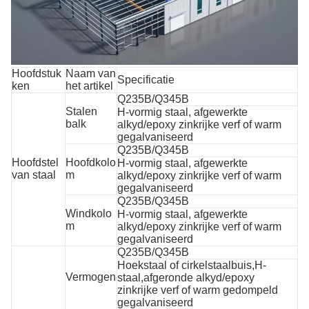
Hoofdstuk
Naam van
Specificatie
ken
het artikel
Q235B/Q345B
Stalen
H-vormig staal, afgewerkte
balk
alkyd/epoxy zinkrijke verf of warm
gegalvaniseerd
Q235B/Q345B
Hoofdstel
Hoofdkolo
H-vormig staal, afgewerkte
van staal
m
alkyd/epoxy zinkrijke verf of warm
gegalvaniseerd
Q235B/Q345B
Windkolo
H-vormig staal, afgewerkte
m
alkyd/epoxy zinkrijke verf of warm
gegalvaniseerd
Q235B/Q345B
Hoekstaal of cirkelstaalbuis,H-
Vermogen
staal,afgeronde alkyd/epoxy
zinkrijke verf of warm gedompeld
gegalvaniseerd