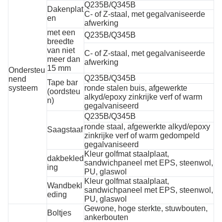
Q235B/Q345B
Dakenplat
C- of Z-staal, met gegalvaniseerde
en
afwerking
met een
Q235B/Q345B
breedte
van niet
C- of Z-staal, met gegalvaniseerde
meer dan
afwerking
15 mm
Ondersteu
Q235B/Q345B
nend
Tape bar
systeem
ronde stalen buis, afgewerkte
(oordsteu
alkyd/epoxy zinkrijke verf of warm
n)
gegalvaniseerd
Q235B/Q345B
ronde staal, afgewerkte alkyd/epoxy
Saagstaaf
zinkrijke verf of warm gedompeld
gegalvaniseerd
Kleur golfmat staalplaat,
dakbekled
sandwichpaneel met EPS, steenwol,
ing
PU, glaswol
Kleur golfmat staalplaat,
Wandbekl
sandwichpaneel met EPS, steenwol,
eding
PU, glaswol
Gewone, hoge sterkte, stuwbouten,
Boltjes
ankerbouten