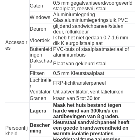
0.5 mm gegalvaniseerd/voorgeverfd
Gaten
staalplaat, roestvrij staal
Aluminiumlegering-
Windows
Glas,aluminiumlegeringsluik,PVC
glijdend sandwichpaneel/stalen
Deuren
deur, rolluikdeur
Ik heb het niet gedaan.0.7-1.6 mm
Vloerdek
Accessoir
dik Kleurgolfstaalplaat
es
Buitenleid
PVC-buis of staalplaatmateriaal of
ingen
aluminiumbuis
Dakschaa
Plaat van gekleurd staal
l
Flitsen
0.5 mm Kleurstaalplaat
Luchtraile
FRP-lichttransferpaneel
r
Ventilator
Uitlaatventilator, ventilatieluiken
Granen
kraan van 5 tot 30 ton
Maak het huis bestand tegen
Lagers
harde wind van 300km/u en
aardbevingen van 8 graden.
kleurstaal sandwichpaneel heeft
Bescher
Persoonlij
een goede brandwerendheid en
ming
kheid
warmte-isolatie prestaties
Hoofdstaal frame zal worden