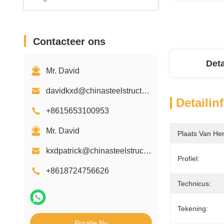
Contacteer ons
Deta
Mr. David
davidkxd@chinasteelstructure.cn
Detailin
+8615653100953
Mr. David
Plaats Van He
kxdpatrick@chinasteelstructure.cn
Profiel:
+8618724756626
Technicus:
Tekening:
Praatje Nu