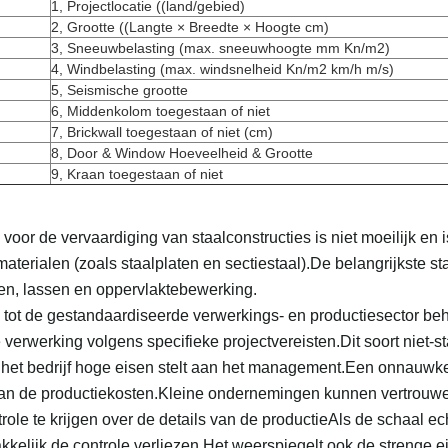
1, Projectlocatie ((land/gebied)
2, Grootte ((Langte × Breedte × Hoogte cm)
3, Sneeuwbelasting (max. sneeuwhoogte mm Kn/m2)
4, Windbelasting (max. windsnelheid Kn/m2 km/h m/s)
5, Seismische grootte
6, Middenkolom toegestaan of niet
7, Brickwall toegestaan of niet (cm)
8, Door & Window Hoeveelheid & Grootte
9, Kraan toegestaan of niet
voor de vervaardiging van staalconstructies is niet moeilijk en
aterialen (zoals staalplaten en sectiestaal).De belangrijkste s
n, lassen en oppervlaktebewerking.
g tot de gestandaardiseerde verwerkings- en productiesector beh
erwerking volgens specifieke projectvereisten.Dit soort niet-s
n het bedrijf hoge eisen stelt aan het management.Een onnauwk
an de productiekosten.Kleine ondernemingen kunnen vertrou
role te krijgen over de details van de productieAls de schaal ech
kelijk de controle verliezen.Het weerspiegelt ook de strenge ei