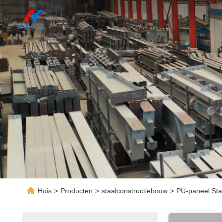
Huis
>
Producten
>
staalconstructiebouw
>
PU-paneel Sta