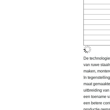
De technologie 
van ruwe staalm
maken, montere
In tegenstellin
maat gemaakte v
uitbreiding va
een toename v
een betere cont
productie gemak