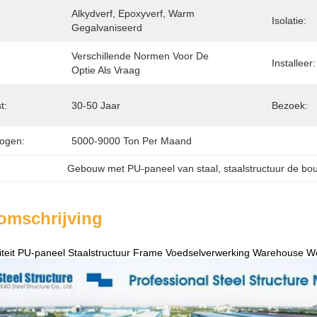
Alkydverf, Epoxyverf, Warm 
Isolatie:
Gegalvaniseerd
Verschillende Normen Voor De 
Installeer:
Optie Als Vraag
t:
30-50 Jaar
Bezoek:
ogen:
5000-9000 Ton Per Maand
Gebouw met PU-paneel van staal
, 
staalstructuur de b
omschrijving
liteit PU-paneel Staalstructuur Frame Voedselverwerking Warehouse 