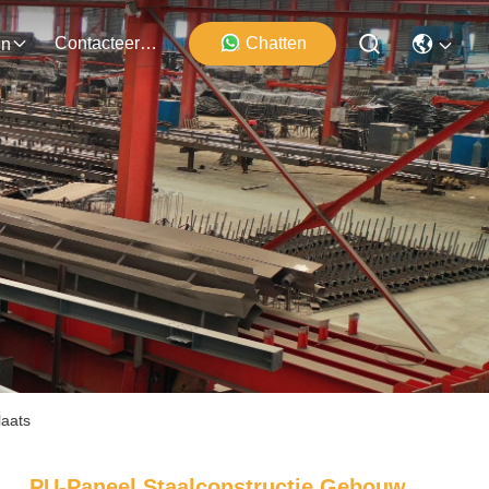
Contacteer Ons
Chatten
en
laats
PU-Paneel Staalconstructie Gebouw