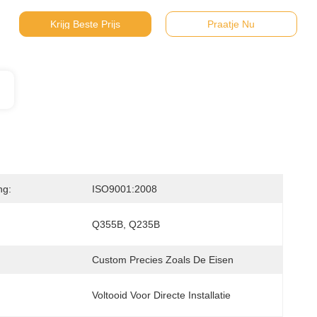
Krijg Beste Prijs
Praatje Nu
ng:
ISO9001:2008
Q355B, Q235B
Custom Precies Zoals De Eisen
Voltooid Voor Directe Installatie