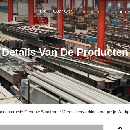
Huis
Over Ons
Producten
Gebeur
Details Van De Producten
alconstructie Gebouw Staalframe Voedselverwerkings magazijn Werkp