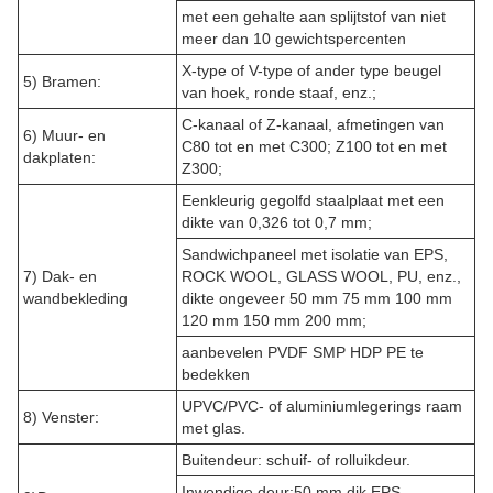
met een gehalte aan splijtstof van niet
meer dan 10 gewichtspercenten
X-type of V-type of ander type beugel
5) Bramen:
van hoek, ronde staaf, enz.;
C-kanaal of Z-kanaal, afmetingen van
6) Muur- en
C80 tot en met C300; Z100 tot en met
dakplaten:
Z300;
Eenkleurig gegolfd staalplaat met een
dikte van 0,326 tot 0,7 mm;
Sandwichpaneel met isolatie van EPS,
7) Dak- en
ROCK WOOL, GLASS WOOL, PU, enz.,
wandbekleding
dikte ongeveer 50 mm 75 mm 100 mm
120 mm 150 mm 200 mm;
aanbevelen PVDF SMP HDP PE te
bedekken
UPVC/PVC- of aluminiumlegerings raam
8) Venster:
met glas.
Buitendeur: schuif- of rolluikdeur.
Inwendige deur:50 mm dik EPS