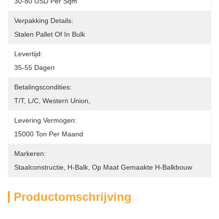
30-80 USD Per Sqm
Verpakking Details:
Stalen Pallet Of In Bulk
Levertijd:
35-55 Dagen
Betalingscondities:
T/T, L/C, Western Union, 
Levering Vermogen:
15000 Ton Per Maand
Markeren:
Staalconstructie
, 
H-Balk
, 
Op Maat Gemaakte H-Balkbouw
Productomschrijving