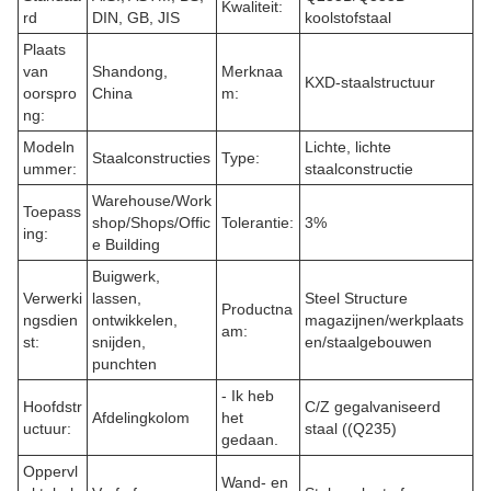
Kwaliteit:
rd
DIN, GB, JIS
koolstofstaal
Plaats
van
Shandong,
Merknaa
KXD-staalstructuur
oorspro
China
m:
ng:
Modeln
Lichte, lichte
Staalconstructies
Type:
ummer:
staalconstructie
Warehouse/Work
Toepass
shop/Shops/Offic
Tolerantie:
3%
ing:
e Building
Buigwerk,
Verwerki
lassen,
Steel Structure
Productna
ngsdien
ontwikkelen,
magazijnen/werkplaats
am:
st:
snijden,
en/staalgebouwen
punchten
- Ik heb
Hoofdstr
C/Z gegalvaniseerd
Afdelingkolom
het
uctuur:
staal ((Q235)
gedaan.
Oppervl
Wand- en