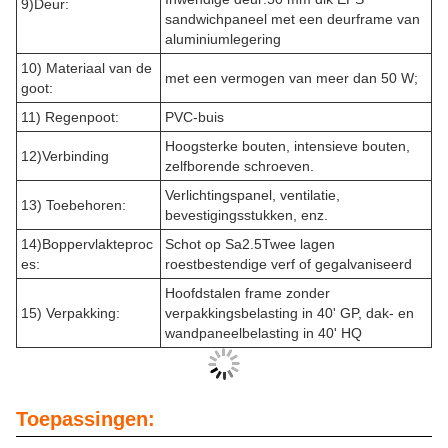
9)Deur:
sandwichpaneel met een deurframe van
aluminiumlegering
10) Materiaal van de
met een vermogen van meer dan 50 W;
goot:
11) Regenpoot:
PVC-buis
Hoogsterke bouten, intensieve bouten,
12)Verbinding
zelfborende schroeven.
Verlichtingspanel, ventilatie,
13) Toebehoren:
bevestigingsstukken, enz.
14)Boppervlakteproc
Schot op Sa2.5­Twee lagen
es:
roestbestendige verf of gegalvaniseerd
Hoofdstalen frame zonder
15) Verpakking:
verpakkingsbelasting in 40' GP, dak- en
wandpaneelbelasting in 40' HQ
Toepassingen: