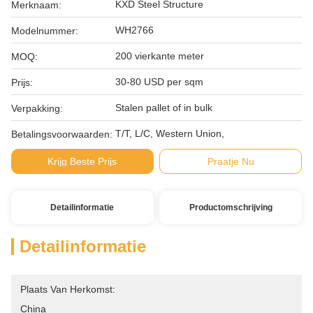
KXD Steel Structure
Merknaam:
WH2766
Modelnummer:
200 vierkante meter
MOQ:
30-80 USD per sqm
Prijs:
Stalen pallet of in bulk
Verpakking:
T/T, L/C, Western Union,
Betalingsvoorwaarden:
Krijg Beste Prijs
Praatje Nu
Detailinformatie
Productomschrijving
Detailinformatie
Plaats Van Herkomst:
China