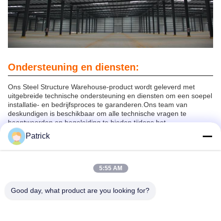
Ondersteuning en diensten:
Ons Steel Structure Warehouse-product wordt geleverd met
uitgebreide technische ondersteuning en diensten om een soepel
installatie- en bedrijfsproces te garanderen.Ons team van
deskundigen is beschikbaar om alle technische vragen te
beantwoorden en begeleiding te bieden tijdens het
installatieprocesWe bieden ook onderhouds- en
Patrick
reparatiediensten aan om uw magazijn soepel en efficiënt te laten
werken.
Inspectie en analyse op de locatie
5:55 AM
Op maat gemaakt ontwerp en engineering
Good day, what product are you looking for?
Projectmanagement en toezicht
Kwaliteitscontrole en -onderzoek