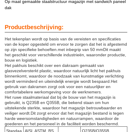
Op maat gemaakte staalstructuur magazijn met sandwich paneel
dak
Productbeschrijving:
Het tekenplan wordt op basis van de vereisten en specificaties
van de koper opgesteld om ervoor te zorgen dat het is afgestemd
op zijn specifieke behoeften.met inbegrip van 50 mmDit maakt
het geschikt voor verschillende industrieën, waaronder productie,
bouw en logistiek.
Het pakhuis beschikt over een dakraam gemaakt van
glasvezelversterkt plastic, waardoor natuurlijk licht het pakhuis
binnenkomt, waardoor de noodzaak van kunstmatige verlichting
wordt verminderd en uiteindelijk energie wordt bespaard.Het
gebruik van dakramen zorgt ook voor een natuurlijker en
comfortabelere werkomgeving voor de werknemers.
Het ruwe staalmateriaal dat bij de bouw van het magazijn is
gebruikt, is Q235B en Q355B, die bekend staan om hun
uitstekende sterkte, waardoor het magazijn betrouwbaarder en
veiliger wordt.Dit zorgt ervoor dat het magazijn bestand is tegen
harde weersomstandigheden en natuurrampen, waardoor de
goederen en het personeel in de faciliteit worden beschermd.
Standaa
AISI, ASTM, BS,
Q235B/Q355B