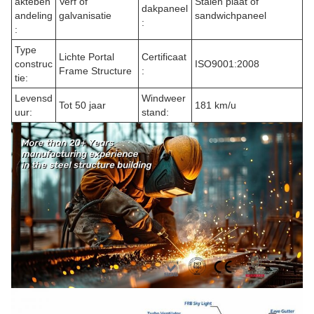
aktebeh
Verf of
Stalen plaat of
dakpaneel
andeling
galvanisatie
sandwichpaneel
:
:
Type
Lichte Portal
Certificaat
construc
ISO9001:2008
Frame Structure
:
tie:
Levensd
Windweer
Tot 50 jaar
181 km/u
uur:
stand: