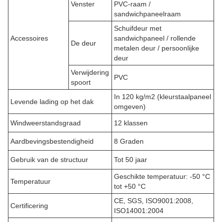
Venster
PVC-raam /
sandwichpaneelraam
Schuifdeur met
Accessoires
sandwichpaneel / rollende
De deur
metalen deur / persoonlijke
deur
Verwijdering
PVC
spoort
In 120 kg/m2 (kleurstaalpaneel
Levende lading op het dak
omgeven)
Windweerstandsgraad
12 klassen
Aardbevingsbestendigheid
8 Graden
Gebruik van de structuur
Tot 50 jaar
Geschikte temperatuur: -50 °C
Temperatuur
tot +50 °C
CE, SGS, ISO9001:2008,
Certificering
ISO14001:2004