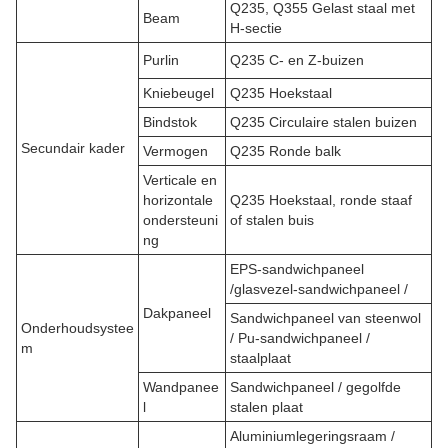
Q235, Q355 Gelast staal met
Beam
H-sectie
Purlin
Q235 C- en Z-buizen
Kniebeugel
Q235 Hoekstaal
Bindstok
Q235 Circulaire stalen buizen
Secundair kader
Vermogen
Q235 Ronde balk
Verticale en
horizontale
Q235 Hoekstaal, ronde staaf
ondersteuni
of stalen buis
ng
EPS-sandwichpaneel
/glasvezel-sandwichpaneel /
Dakpaneel
Sandwichpaneel van steenwol
Onderhoudsystee
/ Pu-sandwichpaneel /
m
staalplaat
Wandpanee
Sandwichpaneel / gegolfde
l
stalen plaat
Aluminiumlegeringsraam /