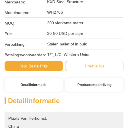
KXD Steel Structure
Merknaam:
WH2766
Modelnummer:
200 vierkante meter
MOQ:
30-80 USD per sqm
Prijs:
Stalen pallet of in bulk
Verpakking:
T/T, L/C, Western Union,
Betalingsvoorwaarden:
Krijg Beste Prijs
Praatje Nu
Detailinformatie
Productomschrijving
Detailinformatie
Plaats Van Herkomst:
China