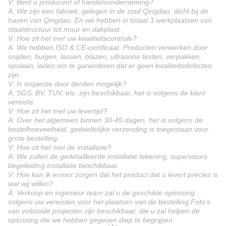
V: Bent u producent of handelsonderneming?
A: We zijn een fabriek, gelegen in de stad Qingdao, dicht bij de
haven van Qingdao. En we hebben in totaal 3 werkplaatsen van
staalstructuur tot muur en dakplaat.
V: Hoe zit het met uw kwaliteitscontrole?
A: We hebben ISO & CE-certificaat. Producten verwerken door
snijden, buigen, lassen, blazen, ultrasone testen, verpakken,
opslaan, laden om te garanderen dat er geen kwaliteitsdefecten
zijn.
V: Is inspectie door derden mogelijk?
A: SGS, BV, TUV, etc. zijn beschikbaar, het is volgens de klant
vereiste.
V: Hoe zit het met uw levertijd?
A: Over het algemeen binnen 30-45 dagen, het is volgens de
bestelhoeveelheid, gedeeltelijke verzending is toegestaan voor
grote bestelling.
V: Hoe zit het met de installatie?
A: We zullen de gedetailleerde installatie tekening, supervisors
begeleiding installatie beschikbaar.
V: Hoe kan ik ervoor zorgen dat het product dat u levert precies is
wat wij willen?
A: Verkoop en ingenieur team zal u de geschikte oplossing
volgens uw vereisten voor het plaatsen van de bestelling.Foto's
van voltooide projecten zijn beschikbaar, die u zal helpen de
oplossing die we hebben gegeven diep te begrijpen.