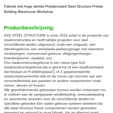
Fabriek met hoge sterkte Prefabricated Steel Structure Prefab
Building Warehouse Workshop
Productbeschrijving:
KXD STEEL STRUCTURE is sinds 2016 actief in de productie van
staalconstructies en heeft talrijke projecten voor veel
verschillende landen uitgevoerd, zoals een magazijn, een
fabrieksgebouw, een werkplaats,parkeergarage met meerdere
verdiepingen, commercieel gebouw, vliegtuigenhanger,
boerderijskuren, staalstal, enz.
Ons staalconstructiegebouw is een nieuw type licht
staalconstructiegebouw dat is gevormd uit een staalframewerk
dat bestaat uit H-afdelingstaal,C of Z gegalvaniseerde
staalcomponentenHet dak en de muren zijn voorzien van een
verscheidenheid aan panelen en andere componenten zoals
ramen, deuren en kranen.
Alle geprefabriceerde gebouwen kunnen worden ontworpen om
te voldoen aan de aangepaste windbelasting, sneeuwbelasting
en seismische vereisten voor de verschillende landen en
specifieke gebieden.Een stalen gebouw systeem betekent dat
alle staal structuur frame componenten worden gesneden,
gesweisd en geboord in onze fabriek, zijn ze allemaal goed