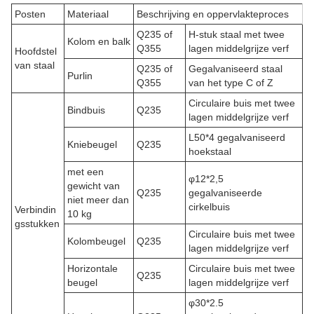
Posten
Materiaal
Beschrijving en oppervlakteproces
Q235 of
H-stuk staal met twee
Kolom en balk
Q355
lagen middelgrijze verf
Hoofdstel
van staal
Q235 of
Gegalvaniseerd staal
Purlin
Q355
van het type C of Z
Circulaire buis met twee
Bindbuis
Q235
lagen middelgrijze verf
L50*4 gegalvaniseerd
Kniebeugel
Q235
hoekstaal
met een
φ12*2,5
gewicht van
Q235
gegalvaniseerde
niet meer dan
cirkelbuis
Verbindin
10 kg
gsstukken
Circulaire buis met twee
Kolombeugel
Q235
lagen middelgrijze verf
Horizontale
Circulaire buis met twee
Q235
beugel
lagen middelgrijze verf
φ30*2.5