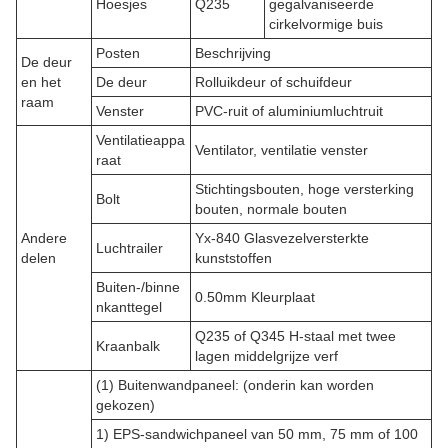
Hoesjes
Q235
gegalvaniseerde
cirkelvormige buis
Posten
Beschrijving
De deur
en het
De deur
Rolluikdeur of schuifdeur
raam
Venster
PVC-ruit of aluminiumluchtruit
Ventilatieappa
Ventilator, ventilatie venster
raat
Stichtingsbouten, hoge versterking
Bolt
bouten, normale bouten
Andere
Yx-840 Glasvezelversterkte
Luchtrailer
delen
kunststoffen
Buiten-/binne
0.50mm Kleurplaat
nkanttegel
Q235 of Q345 H-staal met twee
Kraanbalk
lagen middelgrijze verf
(1) Buitenwandpaneel: (onderin kan worden
gekozen)
1) EPS-sandwichpaneel van 50 mm, 75 mm of 100