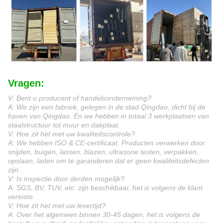
Vragen:
V: Bent u producent of handelsonderneming?
A: We zijn een fabriek, gelegen in de stad Qingdao, dicht bij de
haven van Qingdao. En we hebben in totaal 3 werkplaatsen van
staalstructuur tot muur en dakplaat.
V: Hoe zit het met uw kwaliteitscontrole?
A: We hebben ISO & CE-certificaat. Producten verwerken door
snijden, buigen, lassen, blazen, ultrasone testen, verpakken,
opslaan, laden om te garanderen dat er geen kwaliteitsdefecten
zijn.
V: Is inspectie door derden mogelijk?
A: SGS, BV, TUV, etc. zijn beschikbaar, het is volgens de klant
vereiste.
V: Hoe zit het met uw levertijd?
A: Over het algemeen binnen 30-45 dagen, het is volgens de