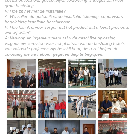
bestelhoeveelheid, gedeeltelijke verzending is toegestaan voor
grote bestelling.
V: Hoe zit het met de installatie?
A: We zullen de gedetailleerde installatie tekening, supervisors
begeleiding installatie beschikbaar.
V: Hoe kan ik ervoor zorgen dat het product dat u levert precies is
wat wij willen?
A: Verkoop en ingenieur team zal u de geschikte oplossing
volgens uw vereisten voor het plaatsen van de bestelling.Foto's
van voltooide projecten zijn beschikbaar, die u zal helpen de
oplossing die we hebben gegeven diep te begrijpen.