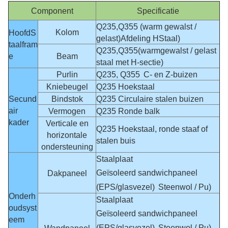
Component
Specificatie
Q235,
Q355 (warm gewalst /
Kolom
Hoofd
S
gelast)
Afdeling H
Staal)
taalfram
Q235,
Q355
(warmgewalst / gelast
e
Beam
staal met H-sectie)
Purlin
Q235, Q355
C- en Z-buizen
Kniebeugel
Q235 Hoekstaal
Secund
Bindstok
Q235 Circulaire stalen buizen
air
Vermogen
Q235 Ronde balk
kader
Verticale en
Q235 Hoekstaal, ronde staaf of
horizontale
stalen buis
ondersteuning
Staalplaat
Geïsoleerd sandwichpaneel
Dakpaneel
(EPS/glasvezel)
Steenwol / Pu)
Onderh
Staalplaat
oudsyst
Geïsoleerd sandwichpaneel
eem
(EPS/glasvezel)
Steenwol / Pu)