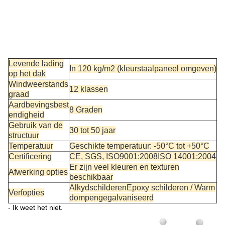
Levende lading
In 120 kg/m2 (kleurstaalpaneel omgeven)
op het dak
Windweerstands
12 klassen
graad
Aardbevingsbest
8 Graden
endigheid
Gebruik van de
30 tot 50 jaar
structuur
Temperatuur
Geschikte temperatuur: -50°C tot +50°C
Certificering
CE, SGS, ISO9001:2008ISO 14001:2004
Er zijn veel kleuren en texturen
Afwerking opties
beschikbaar
Alkyd
schilderen
Epoxy schilderen / Warm
Verfopties
dompen
gegalvaniseerd
- Ik weet het niet.