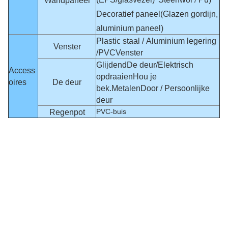
Wandpaneel
Decoratief paneel
(Glazen gordijn,
aluminium paneel)
Plastic staal / Aluminium legering
Venster
/
PVC
Venster
Glijdend
De deur
/
Elektrisch
Access
opdraaien
Hou je
oires
De deur
bek.
Metalen
Door / Persoonlijke
deur
PVC-buis
Regenpot