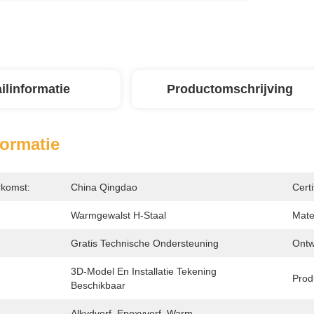
ilinformatie
Productomschrijving
formatie
rkomst:
China Qingdao
Certi
Warmgewalst H-Staal
Mater
Gratis Technische Ondersteuning
Ontw
3D-Model En Installatie Tekening 
Prod
Beschikbaar
Alkydverf, Epoxyverf, Warm 