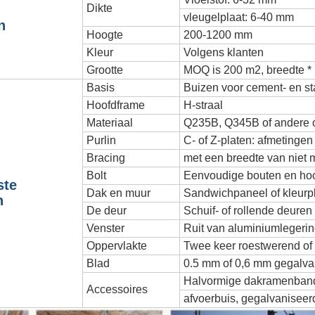
Dikte
vleugelplaat: 6-40 mm
n
Hoogte
200-1200 mm
Kleur
Volgens klanten
Grootte
MOQ is 200 m2, breedte * 
Basis
Buizen voor cement- en s
Hoofdframe
H-straal
Materiaal
Q235B, Q345B of andere o
Purlin
C- of Z-platen: afmetinge
Bracing
met een breedte van niet
Bolt
Eenvoudige bouten en ho
ste
Dak en muur
Sandwichpaneel of kleurp
n
De deur
Schuif- of rollende deuren
Venster
Ruit van aluminiumlegeri
Oppervlakte
Twee keer roestwerend of
Blad
0.5 mm of 0,6 mm gegalva
Halvormige dakramenbande
Accessoires
afvoerbuis, gegalvaniseer