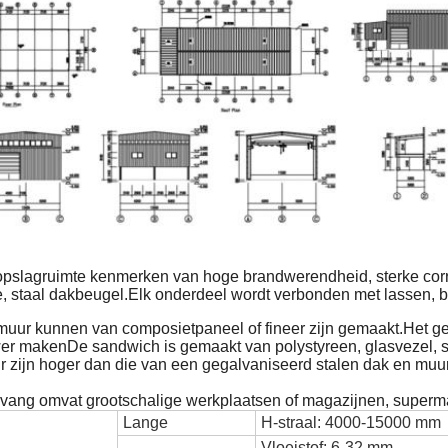
 opslagruimte kenmerken van hoge brandwerendheid, sterke corr
e, staal dakbeugel.Elk onderdeel wordt verbonden met lassen, b
muur kunnen van composietpaneel of fineer zijn gemaakt.Het ge
er makenDe sandwich is gemaakt van polystyreen, glasvezel, 
 zijn hoger dan die van een gegalvaniseerd stalen dak en muur
ang omvat grootschalige werkplaatsen of magazijnen, supermar
Lange
H-straal: 4000-15000 mm
Vloeistof: 6-32 mm