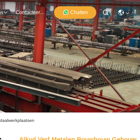
Contacteer Ons
Chatten
en
taalwerkplaatsen
Alkyd Verf Metalen Bouwbouw Gebouw