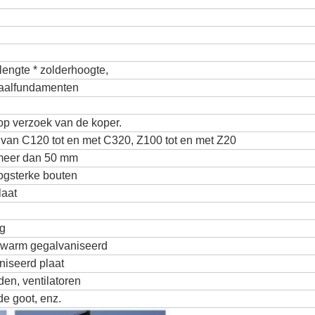
lengte * zolderhoogte,
taalfundamenten
p verzoek van de koper.
n van C120 tot en met C320, Z100 tot en met Z20
 meer dan 50 mm
ogsterke bouten
laat
ng
 warm gegalvaniseerd
niseerd plaat
n, ventilatoren
de goot, enz.