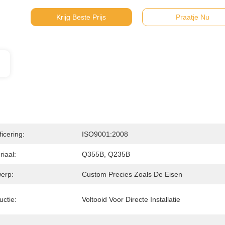
Krijg Beste Prijs
Praatje Nu
ficering:
ISO9001:2008
iaal:
Q355B, Q235B
erp:
Custom Precies Zoals De Eisen
uctie:
Voltooid Voor Directe Installatie