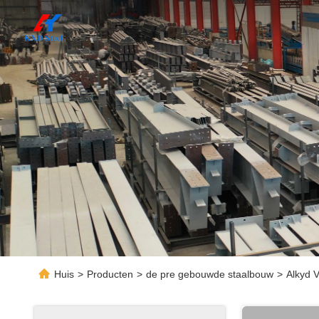
Huis
>
Producten
>
de pre gebouwde staalbouw
>
Alkyd 