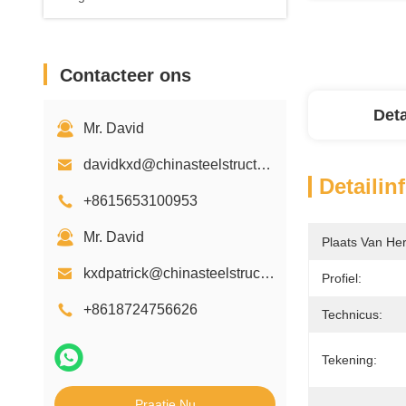
Contacteer ons
Deta
Mr. David
davidkxd@chinasteelstructure.cn
Detailin
+8615653100953
Mr. David
Plaats Van He
kxdpatrick@chinasteelstructure.cn
Profiel:
+8618724756626
Technicus:
Tekening:
Praatje Nu