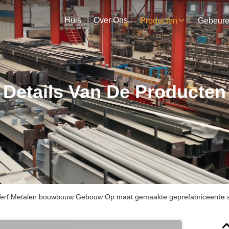
Huis
Over Ons
Producten
Gebeur
Details Van De Producten
Verf Metalen bouwbouw Gebouw Op maat gemaakte geprefabriceerde s