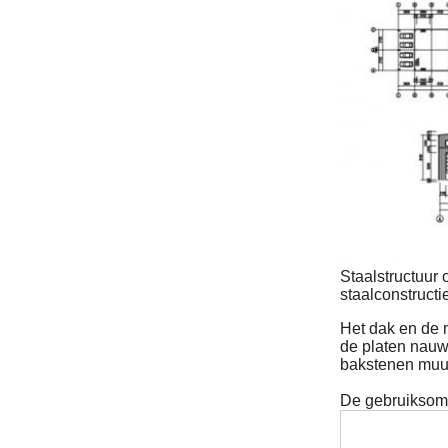
Staalstructuur
staalconstructi
Het dak en de 
de platen nauw
bakstenen muur
De gebruiksomv