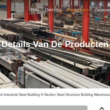
Huis
Over Ons
Producten
Gebeur
Details Van De Producten
ed Industrial Steel Building H Section Steel Structure Building Warehou