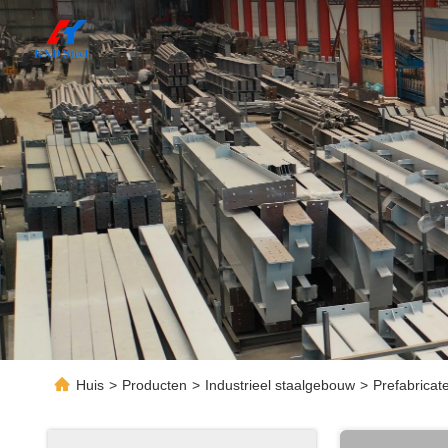
Huis
>
Producten
>
Industrieel staalgebouw
>
Prefabricat