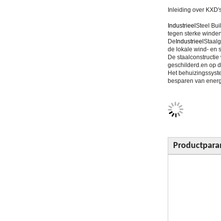
Inleiding over KXD'
Industrieel
Steel Bu
tegen sterke winde
De
Industrieel
Staal
de lokale wind- en 
De staalconstructie
geschilderd.en op de
Het behuizingssyst
besparen van energ
Productpara