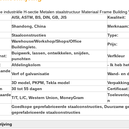
e industriële H-sectie Metalen staalstructuur Materiaal Frame Buildin
AISI, ASTM, BS, DIN, GB, JIS
Kwaliteit:
Shandong, China
Merknaam:
Staalconstructies
Type:
Warehouse/Workshop/Shops/Office
Prijs:
Building/etc.
Buigwerk, lassen, ontwikkelen, snijden,
nst:
Verfkleur
punchten
:
Afdelingkolom
- Ik heb he
hande
Verf of galvanisatie
Wand- en 
3D model, PKPM, Tekla model
Verpakkin
jn
30 tot 55 dagen
Certificaat:
aarde
Toeleveri
T/T, L/C, Western Union, MoneyGram
n
Goedkope geprefabriceerde staalconstructies, Duurzame gep
geprefabriceerde staalconstructies
ijving