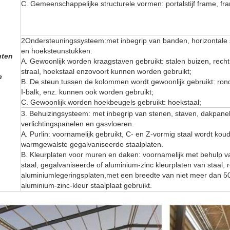
C. Gemeenschappelijke structurele vormen: portalstijf frame, fr
2Ondersteuningssysteem:
met inbegrip van banden, horizontal
en hoeksteunstukken.
nten
A. Gewoonlijk worden kraagstaven gebruikt: stalen buizen, recht
straal, hoekstaal enzovoort kunnen worden gebruikt;
e
B. De steun tussen de kolommen wordt gewoonlijk gebruikt: rond s
I-balk, enz. kunnen ook worden gebruikt;
C. Gewoonlijk worden hoekbeugels gebruikt: hoekstaal;
3. Behuizingsysteem
: met inbegrip van stenen, staven, dakpan
verlichtingspanelen en gasvloeren.
A. Purlin: voornamelijk gebruikt, C- en Z-vormig staal wordt k
warmgewalste gegalvaniseerde staalplaten.
B. Kleurplaten voor muren en daken: voornamelijk met behulp v
staal, gegalvaniseerde of aluminium-zinc kleurplaten van staal, ro
aluminiumlegeringsplaten,met een breedte van niet meer dan 5
aluminium-zinc-kleur staalplaat gebruikt.