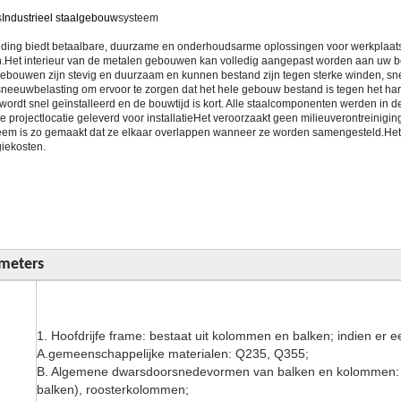
s
Industrieel staalgebouw
systeem
ilding biedt betaalbare, duurzame en onderhoudsarme oplossingen voor werkplaat
n.Het interieur van de metalen gebouwen kan volledig aangepast worden aan uw b
gebouwen zijn stevig en duurzaam en kunnen bestand zijn tegen sterke winden, 
sneeuwbelasting om ervoor te zorgen dat het hele gebouw bestand is tegen het ha
 wordt snel geïnstalleerd en de bouwtijd is kort. Alle staalcomponenten werden in
 projectlocatie geleverd voor installatieHet veroorzaakt geen milieuverontreiniging 
eem is zo gemaakt dat ze elkaar overlappen wanneer ze worden samengesteld.Het h
iekosten.
meters
1.
Hoofdrijfe frame
: bestaat uit kolommen en balken; indien er e
A.gemeenschappelijke materialen: Q235, Q355;
B. Algemene dwarsdoorsnedevormen van balken en kolommen: H-v
balken), roosterkolommen;