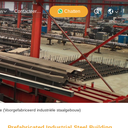
Contacteer Ons
Chatten
en
se (Voorgefabriceerd industriële staalgebouw)
Prefabricated Industrial Steel Building