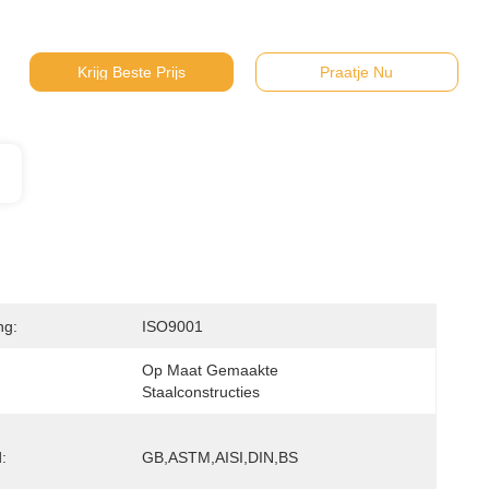
Krijg Beste Prijs
Praatje Nu
ng:
ISO9001
Op Maat Gemaakte 
Staalconstructies
:
GB,ASTM,AISI,DIN,BS