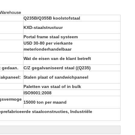
g Warehouse
Q235B/Q355B koolstofstaal
KXD-staalstructuur
Portal frame staal systeem
USD 30-80 per vierkante
meter/onderhandelbaar
Wat de eisen van de klant betreft
t gedaan.
C/Z gegalvaniseerd staal ((Q235)
dakpaneel:
Stalen plaat of sandwichpaneel
g
Paletten van staal of in bulk
ISO9001:2008
ngsvermoge
15000 ton per maand
refabriceerde staalconstructies, Industriële