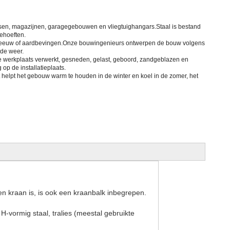
sen, magazijnen, garagegebouwen en vliegtuighangars.Staal is bestand
ehoeften.
sneeuw of aardbevingen.Onze bouwingenieurs ontwerpen de bouw volgens
rde weer.
 de werkplaats verwerkt, gesneden, gelast, geboord, zandgeblazen en
op de installatieplaats.
elpt het gebouw warm te houden in de winter en koel in de zomer, het
en kraan is, is ook een kraanbalk inbegrepen.
ormig staal, tralies (meestal gebruikte