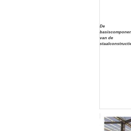
De
basiscompone
van de
staalconstructi