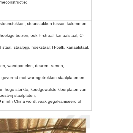
ameconstructie;
e steunstukken, steunstukken tussen kolommen
hoekige buizen; ook H-straal, kanaalstaal, C-
taal, staalpijp, hoekstaal; H-balk, kanaalstaal,
elen, wandpanelen, deuren, ramen,
oud gevormd met warmgetrokken staalplaten en
an hoge sterkte, koudgewalste kleurplaten van
estvrij staalplaten,
0 mmIn China wordt vaak gegalvaniseerd of