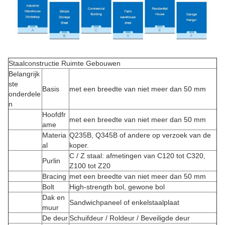
Staalconstructie Ruimte Gebouwen
Belangrijk
ste
Basis
met een breedte van niet meer dan 50 mm
onderdele
n
Hoofdfr
met een breedte van niet meer dan 50 mm
ame
Materia
Q235B, Q345B of andere op verzoek van de
al
koper.
C / Z staal: afmetingen van C120 tot C320,
Purlin
Z100 tot Z20
Bracing
met een breedte van niet meer dan 50 mm
Bolt
High-strength bol, gewone bol
Dak en
Sandwichpaneel of enkelstaalplaat
muur
De deur
Schuifdeur / Roldeur / Beveiligde deur