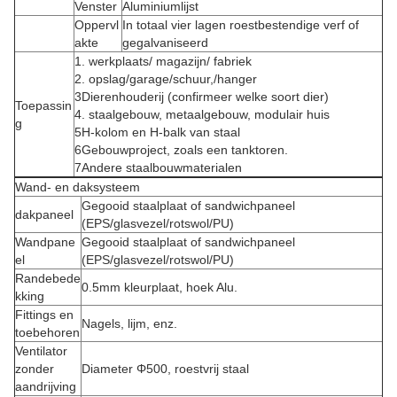
Venster
Aluminiumlijst
Oppervl
In totaal vier lagen roestbestendige verf of
akte
gegalvaniseerd
1. werkplaats/ magazijn/ fabriek
2. opslag/garage/schuur,/hanger
3Dierenhouderij (confirmeer welke soort dier)
Toepassin
4. staalgebouw, metaalgebouw, modulair huis
g
5H-kolom en H-balk van staal
6Gebouwproject, zoals een tanktoren.
7Andere staalbouwmaterialen
Wand- en daksysteem
Gegooid staalplaat of sandwichpaneel
dakpaneel
(EPS/glasvezel/rotswol/PU)
Wandpane
Gegooid staalplaat of sandwichpaneel
el
(EPS/glasvezel/rotswol/PU)
Randebede
0.5mm kleurplaat, hoek Alu.
kking
Fittings en
Nagels, lijm, enz.
toebehoren
Ventilator
zonder
Diameter Φ500, roestvrij staal
aandrijving