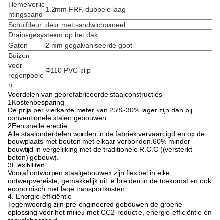
Hemelverlic
1.2mm FRP, dubbele laag
htingsband
Schuifdeur
deur met sandwichpaneel
Drainagesysteem op het dak
Gaten
2 mm gegalvaniseerde goot
Buizen
voor
Φ110 PVC-pijp
regenpoele
n
Voordelen van geprefabriceerde staalconstructies
1Kostenbesparing
De prijs per vierkante meter kan 25%-30% lager zijn dan bij
conventionele stalen gebouwen.
2Een snelle erectie.
Alle staalonderdelen worden in de fabriek vervaardigd en op de
bouwplaats met bouten met elkaar verbonden.60% minder
bouwtijd in vergelijking met de traditionele R.C.C ((versterkt
beton) gebouw).
3Flexibiliteit
Vooraf ontworpen staalgebouwen zijn flexibel in elke
ontwerpvereiste, gemakkelijk uit te breiden in de toekomst en ook
economisch met lage transportkosten.
4. Energie-efficiëntie
Tegenwoordig zijn pre-engineered gebouwen de groene
oplossing voor het milieu met CO2-reductie, energie-efficiëntie en
recyclebaarheid.