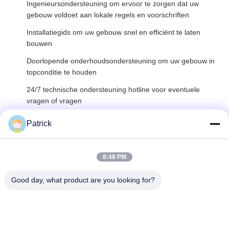
Ingenieursondersteuning om ervoor te zorgen dat uw
gebouw voldoet aan lokale regels en voorschriften
Installatiegids om uw gebouw snel en efficiënt te laten
bouwen
Doorlopende onderhoudsondersteuning om uw gebouw in
topconditie te houden
24/7 technische ondersteuning hotline voor eventuele
vragen of vragen
Ons team van experts is toegewijd aan het bieden van het
Patrick
hoogste niveau van ondersteuning en service aan onze
klanten.Neem vandaag nog contact met ons op om meer te
weten te komen over hoe we u kunnen helpen met uw
Commercial Steel Building behoeften.
8:48 PM
Good day, what product are you looking for?