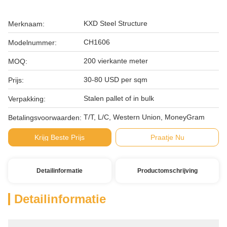
KXD Steel Structure
Merknaam:
CH1606
Modelnummer:
200 vierkante meter
MOQ:
30-80 USD per sqm
Prijs:
Stalen pallet of in bulk
Verpakking:
T/T, L/C, Western Union, MoneyGram
Betalingsvoorwaarden:
Krijg Beste Prijs
Praatje Nu
Detailinformatie
Productomschrijving
Detailinformatie