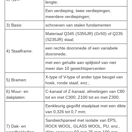
lengte;
Een verdieping, twee verdiepingen,
meerdere verdiepingen;
3) Basis:
schroeven van stalen fundamenten
Materiaal Q345 (S355JR) (Gr50) of Q235
(S235JR) staal;
een rechte doorsnede of een variabele
4) Staalframe:
doorsnede;
met een gehalte aan splijtstof van niet
meer dan 10 gewichtspercenten
X-type of V-type of ander type beugel van
5) Bramen:
hoek, ronde staaf, enz.;
6) Muur- en
C-kanaal of Z-kanaal, afmetingen van C80
dakplaten:
tot en met C300; Z100 tot en met Z300;
Eenkleurig gegolfd staalplaat met een dikte
van 0,326 tot 0,7 mm;
Sandwichpaneel met isolatie van EPS,
7) Dak- en
ROCK WOOL, GLASS WOOL, PU, enz.,