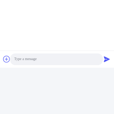
Photo
Video Call
Audio Call