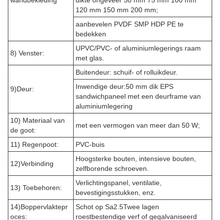
wandbekleding
dikte ongeveer 50 mm 75 mm 100 mm
120 mm 150 mm 200 mm;
aanbevelen PVDF SMP HDP PE te
bedekken
UPVC/PVC- of aluminiumlegerings raam
8) Venster:
met glas.
Buitendeur: schuif- of rolluikdeur.
Inwendige deur:50 mm dik EPS
9)Deur:
sandwichpaneel met een deurframe van
aluminiumlegering
10) Materiaal van
met een vermogen van meer dan 50 W;
de goot:
11) Regenpoot:
PVC-buis
Hoogsterke bouten, intensieve bouten,
12)Verbinding
zelfborende schroeven.
Verlichtingspanel, ventilatie,
13) Toebehoren:
bevestigingsstukken, enz.
14)Boppervlaktepr
Schot op Sa2.5­Twee lagen
oces:
roestbestendige verf of gegalvaniseerd