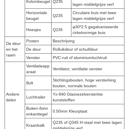
Kolombeugel
Q235
lagen middelgrijze verf
Horizontale
Circulaire buis met twee
Q235
beugel
lagen middelgrijze verf
φ30*2.5 gegalvaniseerde
Hoesjes
Q235
cirkelvormige buis
Posten
Beschrijving
De deur
en het
De deur
Rolluikdeur of schuifdeur
raam
Venster
PVC-ruit of aluminiumluchtruit
Ventilatieapp
Ventilator, ventilatie venster
araat
Stichtingsbouten, hoge versterking
Bolt
bouten, normale bouten
Andere
Yx-840 Glasvezelversterkte
Luchtrailer
delen
kunststoffen
Buiten-/binn
0.50mm Kleurplaat
enkanttegel
Q235 of Q345 H-staal met twee lagen
Kraanbalk
middelgrijze verf