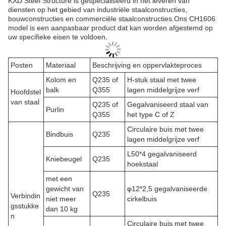
KXD Steel Structure is gespecialiseerd in het leveren van
diensten op het gebied van industriële staalconstructies,
bouwconstructies en commerciële staalconstructies.Ons CH1606
model is een aanpasbaar product dat kan worden afgestemd op
uw specifieke eisen te voldoen.
Posten
Materiaal
Beschrijving en oppervlakteproces
Kolom en
Q235 of
H-stuk staal met twee
balk
Q355
lagen middelgrijze verf
Hoofdstel
van staal
Q235 of
Gegalvaniseerd staal van
Purlin
Q355
het type C of Z
Circulaire buis met twee
Bindbuis
Q235
lagen middelgrijze verf
L50*4 gegalvaniseerd
Kniebeugel
Q235
hoekstaal
met een
gewicht van
φ12*2,5 gegalvaniseerde
Q235
Verbindin
niet meer
cirkelbuis
gsstukke
dan 10 kg
n
Circulaire buis met twee