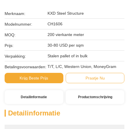
KXD Steel Structure
Merknaam:
CH1606
Modelnummer:
200 vierkante meter
MOQ:
30-80 USD per sqm
Prijs:
Stalen pallet of in bulk
Verpakking:
T/T, L/C, Western Union, MoneyGram
Betalingsvoorwaarden:
Krijg Beste Prijs
Praatje Nu
Detailinformatie
Productomschrijving
Detailinformatie