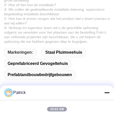
grote bestelling.
V: Hoe zit het met de installatie?
A: We zullen de gedetailleerde installatie tekening, supervisors
begeleiding installatie beschikbaar.
V: Hoe kan ik ervoor zorgen dat het product dat u levert precies is
wat wij willen?
A: Verkoop en ingenieur team zal u de geschikte oplossing
volgens uw vereisten voor het plaatsen van de bestelling.Foto's
van voltooide projecten zijn beschikbaar, die u zal helpen de
oplossing die we hebben gegeven diep te begrijpen.
Markeringen:
Staal Pluimveehuis
Geprefabriceerd Gevogeltehuis
Prefablandbouwbedrijfgebouwen
Patrick
Snel contact
10:01 AM