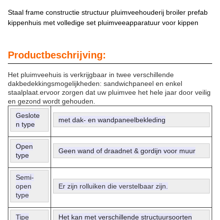
Staal frame constructie structuur pluimveehouderij broiler prefab
kippenhuis met volledige set pluimveeapparatuur voor kippen
Productbeschrijving:
Het pluimveehuis is verkrijgbaar in twee verschillende
dakbedekkingsmogelijkheden: sandwichpaneel en enkel
staalplaat.ervoor zorgen dat uw pluimvee het hele jaar door veilig
en gezond wordt gehouden.
Geslote
met dak- en wandpaneelbekleding
n type
Open
Geen wand of draadnet & gordijn voor muur
type
Semi-
open
Er zijn rolluiken die verstelbaar zijn.
type
Tipe
Het kan met verschillende structuursoorten