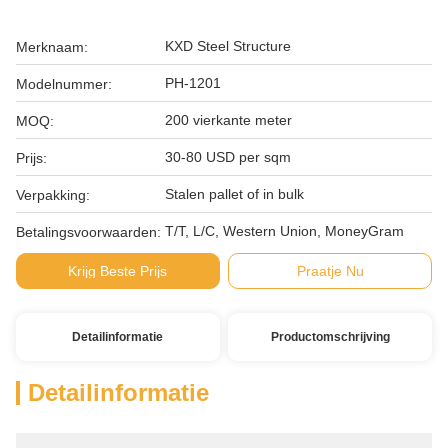
KXD Steel Structure
Merknaam:
PH-1201
Modelnummer:
200 vierkante meter
MOQ:
30-80 USD per sqm
Prijs:
Stalen pallet of in bulk
Verpakking:
T/T, L/C, Western Union, MoneyGram
Betalingsvoorwaarden:
Krijg Beste Prijs
Praatje Nu
Detailinformatie
Productomschrijving
Detailinformatie