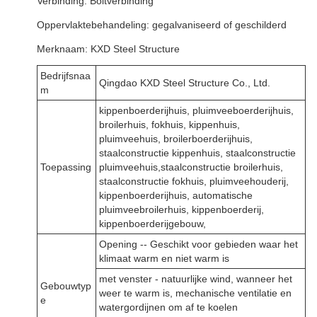
Verbinding: Boltverbinding
Oppervlaktebehandeling: gegalvaniseerd of geschilderd
Merknaam: KXD Steel Structure
Bedrijfsnaa
Qingdao KXD Steel Structure Co., Ltd.
m
kippenboerderijhuis, pluimveeboerderijhuis,
broilerhuis, fokhuis, kippenhuis,
pluimveehuis, broilerboerderijhuis,
staalconstructie kippenhuis, staalconstructie
Toepassing
pluimveehuis,staalconstructie broilerhuis,
staalconstructie fokhuis, pluimveehouderij,
kippenboerderijhuis, automatische
pluimveebroilerhuis, kippenboerderij,
kippenboerderijgebouw,
Opening -- Geschikt voor gebieden waar het
klimaat warm en niet warm is
met venster - natuurlijke wind, wanneer het
Gebouwtyp
weer te warm is, mechanische ventilatie en
e
watergordijnen om af te koelen