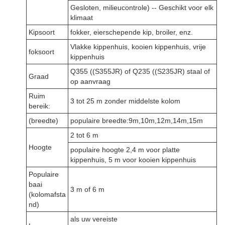
Gesloten, milieucontrole) -- Geschikt voor elk
klimaat
Kipsoort
fokker, eierschepende kip, broiler, enz.
Vlakke kippenhuis, kooien kippenhuis, vrije
foksoort
kippenhuis
Q355 ((S355JR) of Q235 ((S235JR) staal of
Graad
op aanvraag
Ruim
3 tot 25 m zonder middelste kolom
bereik:
(breedte)
populaire breedte:9m,10m,12m,14m,15m
2 tot 6 m
Hoogte
populaire hoogte 2,4 m voor platte
kippenhuis, 5 m voor kooien kippenhuis
Populaire
baai
3 m of 6 m
(kolomafsta
nd)
als uw vereiste