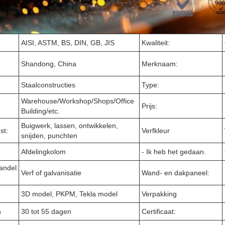
AISI, ASTM, BS, DIN, GB, JIS
Kwaliteit:
Shandong, China
Merknaam:
Staalconstructies
Type:
Warehouse/Workshop/Shops/Office
Prijs:
Building/etc.
Buigwerk, lassen, ontwikkelen,
st:
Verfkleur
snijden, punchten
Afdelingkolom
- Ik heb het gedaan.
andel
Verf of galvanisatie
Wand- en dakpaneel:
3D model, PKPM, Tekla model
Verpakking
n
30 tot 55 dagen
Certificaat: