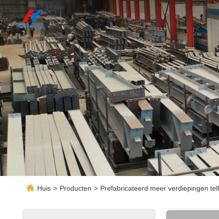
Huis
>
Producten
>
Prefabricateerd meer verdiepingen te