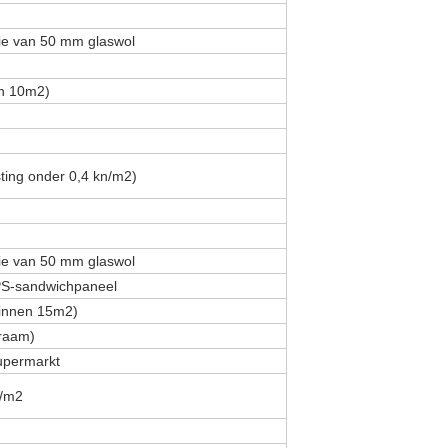
tie van 50 mm glaswol
en 10m2)
ting onder 0,4 kn/m2)
tie van 50 mm glaswol
EPS-sandwichpaneel
binnen 15m2)
kraam)
supermarkt
n/m2