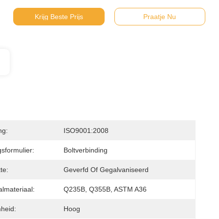
Krijg Beste Prijs
Praatje Nu
ng:
ISO9001:2008
sformulier:
Boltverbinding
te:
Geverfd Of Gegalvaniseerd
lmateriaal:
Q235B, Q355B, ASTM A36
heid:
Hoog