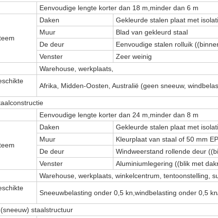
Eenvoudige lengte korter dan 18 m,minder dan 6 m
Daken
Gekleurde stalen plaat met isola
Muur
Blad van gekleurd staal
teem
De deur
Eenvoudige stalen rolluik ((binn
Venster
Zeer weinig
Warehouse, werkplaats,
eschikte
Afrika, Midden-Oosten, Australië (geen sneeuw, windbelas
aalconstructie
Eenvoudige lengte korter dan 24 m,minder dan 8 m
Daken
Gekleurde stalen plaat met isola
Muur
Kleurplaat van staal of 50 mm 
teem
De deur
Windweerstand rollende deur ((
Venster
Aluminiumlegering ((blik met da
Warehouse, werkplaats, winkelcentrum, tentoonstelling, 
eschikte
Sneeuwbelasting onder 0,5 kn,windbelasting onder 0,5 k
 (sneeuw) staalstructuur