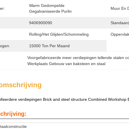
Warm Gedompelde 
er:
Muur En 
Gegalvaniseerde Purlin
9406900090
Standaard
Rolling/het Glijden/Schommeling
Oppervlak
ogen:
15000 Ton Per Maand
Voorgefabriceerde meer verdiepingen tellende stalen co
Werkplaats Gebouw van baksteen en staal
omschrijving
 Meerdere verdiepingen Brick and steel structure Combined Workshop 
chrijving:
taalconstructie