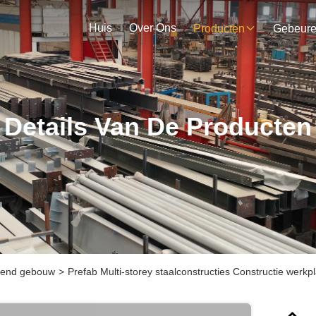
Huis
Over Ons
Producten
Gebeur
Details Van De Producten
llend gebouw
>
Prefab Multi-storey staalconstructies Constructie werk