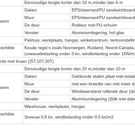
Eenvoudige lengte korter dan 18 m,minder dan 6 m
Daken
EPS/steenwol/PU sandwichboard
Muur
EPS/steenwol/PU sandwichboard
teem
De deur
Roldeur met PU-schuim
Venster
Aluminiumlegering, hol glas
Pakhuis, werkplaats, hangar, winkelcentrum, tentoonstelli
eschikte
Koude regio's zoals Noorwegen, Rusland, Noord-Canada, 
(sneeuwbelasting onder 3 kn, windbelasting onder 1KN/m
uctie met kraan ((5T,10T,20T)
Eenvoudige lengte korter dan 20 m,minder dan 10 m
Daken
Gekleurde stalen plaat met isola
Muur
met een breedte van niet meer 
teem
De deur
Windweerstand rollende deur ((
Venster
Aluminiumlegering ((blik met da
Warehouse, werkplaats, hangar.
eschikte
Sneeuw 0,5 kn, windbelasting onder 0,5 kn/m2