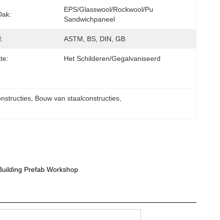
EPS/Glasswool/Rockwool/Pu 
Dak:
Sandwichpaneel
:
ASTM, BS, DIN, GB
te:
Het Schilderen/Gegalvaniseerd
nstructies
, 
Bouw van staalconstructies
, 
Building Prefab Workshop