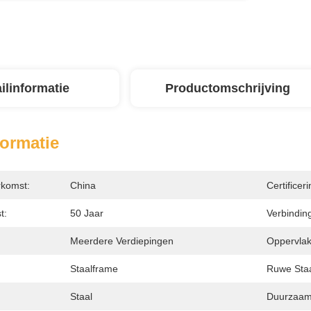
ilinformatie
Productomschrijving
formatie
rkomst:
China
Certificeri
t:
50 Jaar
Verbinding
Meerdere Verdiepingen
Oppervlak
Staalframe
Ruwe Staa
Staal
Duurzaam