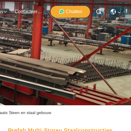
Contacteer Ons
Chatten
en
plaats Steen en staal gebouw
Prefab Multi-Storey Staalconstructies