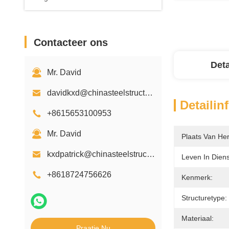
Contacteer ons
Deta
Mr. David
davidkxd@chinasteelstructure.cn
Detailin
+8615653100953
Mr. David
Plaats Van He
kxdpatrick@chinasteelstructure.cn
Leven In Diens
+8618724756626
Kenmerk:
Structuretype:
Materiaal:
Praatje Nu