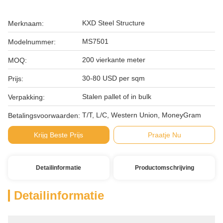
KXD Steel Structure
Merknaam:
MS7501
Modelnummer:
200 vierkante meter
MOQ:
30-80 USD per sqm
Prijs:
Stalen pallet of in bulk
Verpakking:
T/T, L/C, Western Union, MoneyGram
Betalingsvoorwaarden:
Krijg Beste Prijs
Praatje Nu
Detailinformatie
Productomschrijving
Detailinformatie