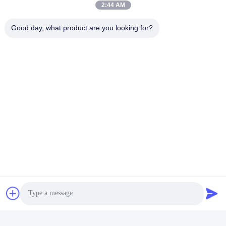
2:44 AM
Good day, what product are you looking for?
Markeringen:
Gebouw Van Het Portaal
Bouw De Met Meerdere Verdiepingen Van De Staalstruc
Bouw De Met Meerdere Verdiepingen Van Het Staalkad
Snel contact