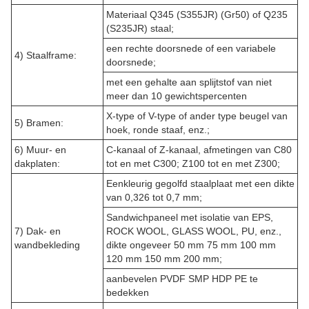
Materiaal Q345 (S355JR) (Gr50) of Q235
(S235JR) staal;
een rechte doorsnede of een variabele
4) Staalframe:
doorsnede;
met een gehalte aan splijtstof van niet
meer dan 10 gewichtspercenten
X-type of V-type of ander type beugel van
5) Bramen:
hoek, ronde staaf, enz.;
6) Muur- en
C-kanaal of Z-kanaal, afmetingen van C80
dakplaten:
tot en met C300; Z100 tot en met Z300;
Eenkleurig gegolfd staalplaat met een dikte
van 0,326 tot 0,7 mm;
Sandwichpaneel met isolatie van EPS,
7) Dak- en
ROCK WOOL, GLASS WOOL, PU, enz.,
wandbekleding
dikte ongeveer 50 mm 75 mm 100 mm
120 mm 150 mm 200 mm;
aanbevelen PVDF SMP HDP PE te
bedekken