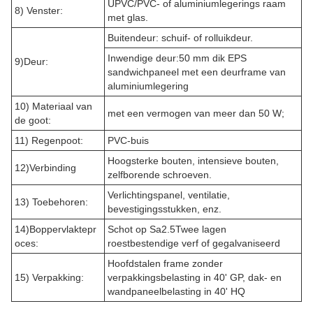
UPVC/PVC- of aluminiumlegerings raam
8) Venster:
met glas.
Buitendeur: schuif- of rolluikdeur.
Inwendige deur:50 mm dik EPS
9)Deur:
sandwichpaneel met een deurframe van
aluminiumlegering
10) Materiaal van
met een vermogen van meer dan 50 W;
de goot:
11) Regenpoot:
PVC-buis
Hoogsterke bouten, intensieve bouten,
12)Verbinding
zelfborende schroeven.
Verlichtingspanel, ventilatie,
13) Toebehoren:
bevestigingsstukken, enz.
14)Boppervlaktepr
Schot op Sa2.5­Twee lagen
oces:
roestbestendige verf of gegalvaniseerd
Hoofdstalen frame zonder
15) Verpakking:
verpakkingsbelasting in 40' GP, dak- en
wandpaneelbelasting in 40' HQ