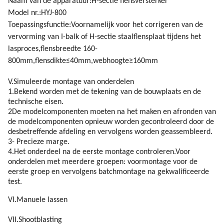
Naam van de apparatuur:H-sectie flensversterker
Model nr.:
HYJ-800
Toepassingsfunctie:Voornamelijk voor het corrigeren van de
vervorming van I-balk of H-sectie staalflensplaat tijdens het
lasproces,flensbreedte 160-
800mm,flensdikte≤40mm,webhoogte≥160mm
V.Simuleerde montage van onderdelen
1.Bekend worden met de tekening van de bouwplaats en de
technische eisen.
2De modelcomponenten moeten na het maken en afronden van
de modelcomponenten opnieuw worden gecontroleerd door de
desbetreffende afdeling en vervolgens worden geassembleerd.
3- Precieze marge.
4.Het onderdeel na de eerste montage controleren.Voor
onderdelen met meerdere groepen: voormontage voor de
eerste groep en vervolgens batchmontage na gekwalificeerde
test.
VI.Manuele lassen
VII.Shootblasting