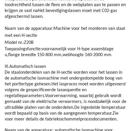
loodrechtheid tussen de flens en de webplaten aan te passen en
krijgen ze vast naHet bevestigingslassen moet met C02-gas
afgeschermd lassen.
Naam van de apparatuur:Machine voor het monteren van staal
met een H-sectie
Model nr.:Z20B
Toepassingsfunctie:
voornamelijk voor H-type assemblage
u,flange breedte
150-800 mm,
webhoogte 160-2000 mm
III.Automatisch lassen
De staalonderdelen van de H-sectie worden voor het lassen in
de automatische lasmachine met ondergedompelde boog van
het portiertype gehesen.Het lasproces moet worden uitgevoerd
volgens de gespecificeerde lassequentie en
regelatieparameters.Voorverwarming, waarbij gebruik wordt
gemaakt van de elektrische verwarmers, is noodzakelijk voor de
ultradikke platen van de onderdelen.De ingestelde temperatuur
wordt bepaald op basis van de aangegeven temperatuur.Zie
voor meer details de fabrieksschommelprocesdocumenten.
Naam van de apparatuur: automatische lasmachine voor