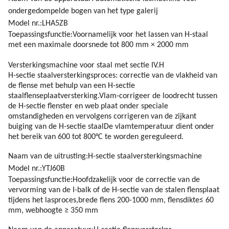
ondergedompelde bogen van het type galerij
Model nr.:LHA5ZB
Toepassingsfunctie:Voornamelijk voor het lassen van H-staal
met een maximale doorsnede tot 800 mm × 2000 mm
Versterkingsmachine voor staal met sectie IV.H
H-sectie staalversterkingsproces: correctie van de vlakheid van
de flense met behulp van een H-sectie
staalflenseplaatversterking.Vlam-corrigeer de loodrecht tussen
de H-sectie flenster en web plaat onder speciale
omstandigheden en vervolgens corrigeren van de zijkant
buiging van de H-sectie staalDe vlamtemperatuur dient onder
het bereik van 600 tot 800°C te worden gereguleerd.
Naam van de uitrusting:
H-sectie staalversterkingsmachine
Model nr.:YTJ60B
Toepassingsfunctie:
Hoofdzakelijk voor de correctie van de
vervorming van de I-balk of de H-sectie van de stalen flensplaat
tijdens het lasproces,brede flens
200-1000 mm
, flensdikte
≤ 60
mm
, webhoogte ≥ 350 mm