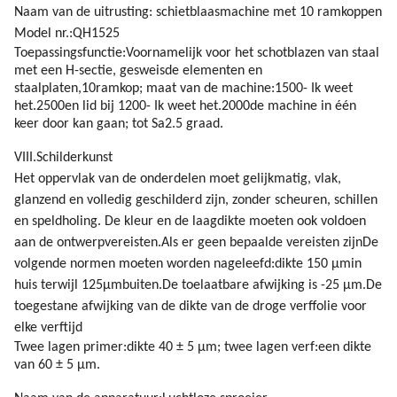
Naam van de uitrusting: schietblaasmachine met 10 ramkoppen
Model nr.:QH1525
Toepassingsfunctie:Voornamelijk voor het schotblazen van staal
met een H-sectie, gesweisde elementen en
staalplaten,10
ramkop; maat van de machine:
1500
- Ik weet
het.
2500
en lid bij
1200
- Ik weet het.
2000
de machine in één
keer door kan gaan; tot
Sa2.5 graad.
VIII.Schilderkunst
Het oppervlak van de onderdelen moet gelijkmatig, vlak,
glanzend en volledig geschilderd zijn, zonder scheuren, schillen
en speldholing. De kleur en de laagdikte moeten ook voldoen
aan de ontwerpvereisten.Als er geen bepaalde vereisten zijnDe
volgende normen moeten worden nageleefd:dikte 150 μm
in
huis terwijl 125
μm
buiten.De toelaatbare afwijking is
-25 μm.De
toegestane afwijking van de dikte van de droge verffolie voor
elke verftijd
Twee lagen primer:dikte 40 ± 5 μm
; twee lagen verf
:
een dikte
van 60 ± 5 μm.