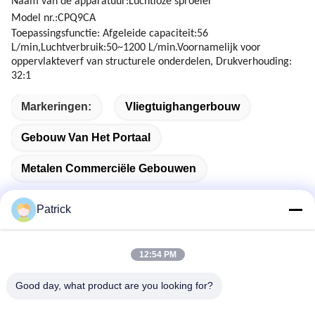
Naam van de apparatuur:Luchtloze sproeier
Model nr.:CPQ9CA
Toepassingsfunctie: Afgeleide capaciteit:56
L/min,Luchtverbruik:50~1200 L/min.Voornamelijk voor
oppervlakteverf van structurele onderdelen, Drukverhouding:
32:1
Markeringen:
Vliegtuighangerbouw
Gebouw Van Het Portaal
Metalen Commerciële Gebouwen
Patrick
Snel contact
12:54 PM
Good day, what product are you looking for?
Adres
No. 15 CHANGJIANG ROAD, PINGDU, QINGDAO,