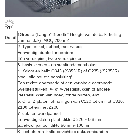
1Grootte (Langte* Breedte* Hoogte van de balk, helling
Detail
van het dak): MOQ 200 m2
2. Type: enkel, dubbel, meervoudig
Eenvoudig, dubbel, meerdere.
Eén verdieping, twee verdiepingen
3. basis: cement- en staalfundamentbolten
4. Kolom en balk: Q345 ((S355JR) of Q235 ((S235JR)
staal, alle bouten aansluiting!
Een rechte doorsnede of een variabele doorsnede!
5Verstelstukken: X- of V-verstelstukken of andere
verstelstukken van hoek, ronde buizen, enz.
6. C- of Z-platen: afmetingen van C120 tot en met C320,
Z100 tot en met Z200
7. dak- en wandpaneel:
Eenvoudig stalen plaat: dikte 0,326 ~ 0,8 mm
Sandwichpaneel: dikte 50 mm~100 mm
8. toebehoren: halfdoorzichtige dakraambanden,