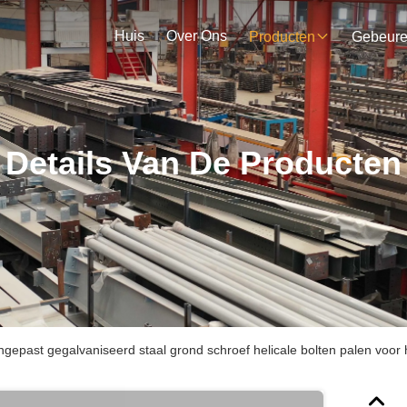
Huis
Over Ons
Producten
Gebeur
Details Van De Producten
gepast gegalvaniseerd staal grond schroef helicale bolten palen voor 