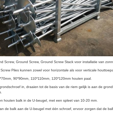
nd Screw, Ground Screw, Ground Screw Stack voor installatie van zon
crew Piles kunnen zowel voor horizontale als voor verticale houttoepa
0*70mm, 90*90mm, 110*110mm, 120*120mm houten paal.
grondschroef in, draaien tot de basis van de riem gelijk is aan de grond, 
s.
een houten balk in de U-beugel, met een spleet van 10-20 mm.
n de balk aan de U-beugel met één schroef, ervoor zorgen dat de balk 