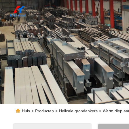
Huis
>
Producten
>
Helicale grondankers
>
Warm diep aan