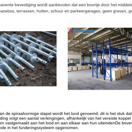
anente bevestiging wordt aanbevolen dat een boortje door het middels
zebos, terrassen, hutten, schuur en parkeergarages, geen graven, g
an de spiraalvormige stapel wordt het lood genoemd; dit is het stuk da
iding volgt een aantal verlengingen, afhankelijk van het vereiste koppe
n vastgemaakt aan het lood en aan elkaar aan hun uiteindenDe boven
ode in het funderingssysteem opgenomen.