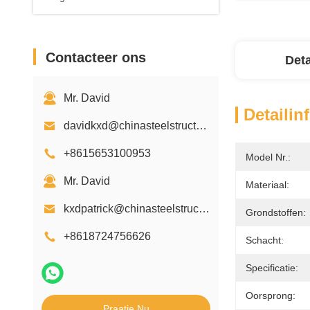
Contacteer ons
Deta
Mr. David
Detailin
davidkxd@chinasteelstructure.cn
+8615653100953
Model Nr.:
Mr. David
Materiaal:
kxdpatrick@chinasteelstructure.cn
Grondstoffen:
+8618724756626
Schacht:
Specificatie:
Oorsprong:
Praatje Nu