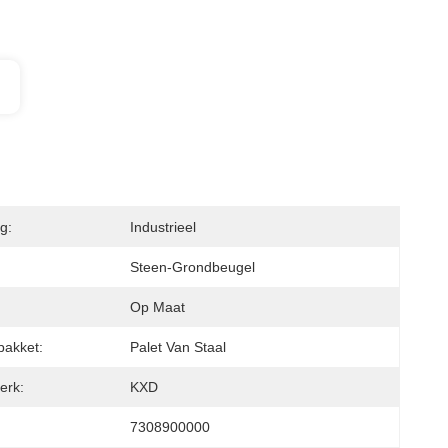
g:
Industrieel
Steen-Grondbeugel
Op Maat
pakket:
Palet Van Staal
erk:
KXD
7308900000