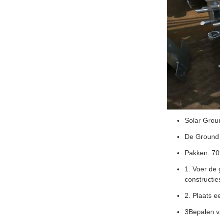
Solar Grou
De Ground S
Pakken: 7
1. Voer de 
constructie
2. Plaats 
3Bepalen va