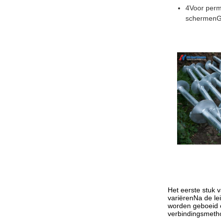
4Voor perm
schermenGa
Het eerste stuk v
variërenNa de le
worden geboeid e
verbindingsmeth