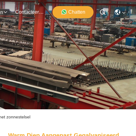
Contacteer Ons
Chatten
en
het zonnestelsel
Warm Diep Aangepast Gegalvaniseerd