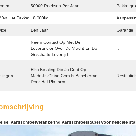
ogen:
50000 Reeksen Per Jaar
Pakketgro
 Van Het Pakket:
8.000kg
Aanpassin
ice:
Eén Jaar
Garantie:
Neem Contact Op Met De 
:
Leverancier Over De Vracht En De 
:
Geschatte Levertijd.
Elke Betaling Die Je Doet Op 
alingen:
Made-In-China.com Is Beschermd 
Restitutie
Door Het Platform.
omschrijving
lsel Aardschroefverankering Aardschroefstapel voor helicale s