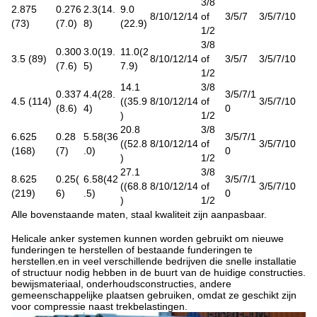
3/8
2.875
0.276
2.3
(
14.
9.0
8/10/12/14
of
3/5/7
3/5/7/10
(73)
(7.0)
8
)
(22.9)
1/2
3/8
0.300
3.0
(
19.
11.0(2
3.5 (89)
8/10/12/14
of
3/5/7
3/5/7/10
(7.6)
5
)
7.9)
1/2
14.1
3/8
0.337
4.4
(
28.
3/5/7/1
4.5 (114)
((35.9
8/10/12/14
of
3/5/7/10
(8.6)
4
)
0
)
1/2
20.8
3/8
6.625
0.28
5.58
(
36
3/5/7/1
((52.8
8/10/12/14
of
3/5/7/10
(168)
(7)
.0
)
0
)
1/2
27.1
3/8
8.625
0.25(
6.58
(
42
3/5/7/1
((68.8
8/10/12/14
of
3/5/7/10
(219)
6)
.5
)
0
)
1/2
Alle bovenstaande maten, staal kwaliteit zijn aanpasbaar.
Helicale anker systemen kunnen worden gebruikt om nieuwe
funderingen te herstellen of bestaande funderingen te
herstellen.en in veel verschillende bedrijven die snelle installatie
of structuur nodig hebben in de buurt van de huidige constructies.
bewijsmateriaal, onderhoudsconstructies, andere
gemeenschappelijke plaatsen gebruiken, omdat ze geschikt zijn
voor compressie naast trekbelastingen.