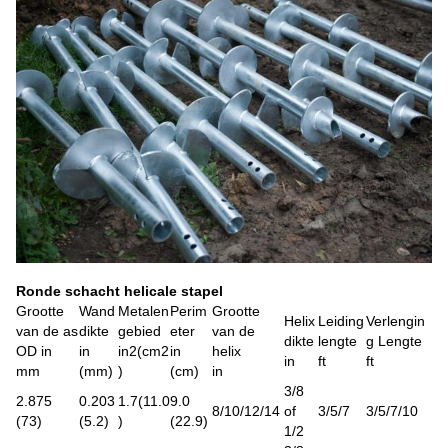
Ronde schacht helicale stapel
Grootte
Wand
Metalen
Perim
Grootte
Helix
Leiding
Verlengin
van de as
dikte
gebied
eter
van de
dikte
lengte
g Lengte
OD in
in
in2
(
cm2
in
helix
in
ft
ft
mm
(mm)
)
(cm)
in
3/8
2.875
0.203
1.7
(
11.0
9.0
8/10/12/14
of
3/5/7
3/5/7/10
(73)
(5.2)
)
(22.9)
1/2