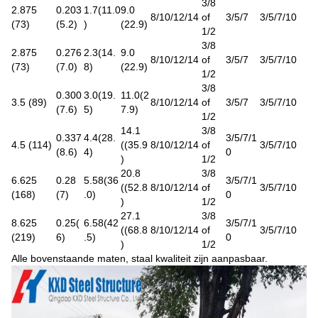
3/8
2.875
0.203
1.7
(
11.0
9.0
8/10/12/14
of
3/5/7
3/5/7/10
(73)
(5.2)
)
(22.9)
1/2
3/8
2.875
0.276
2.3
(
14.
9.0
8/10/12/14
of
3/5/7
3/5/7/10
(73)
(7.0)
8
)
(22.9)
1/2
3/8
0.300
3.0
(
19.
11.0(2
3.5 (89)
8/10/12/14
of
3/5/7
3/5/7/10
(7.6)
5
)
7.9)
1/2
14.1
3/8
0.337
4.4
(
28.
3/5/7/1
4.5 (114)
((35.9
8/10/12/14
of
3/5/7/10
(8.6)
4
)
0
)
1/2
20.8
3/8
6.625
0.28
5.58
(
36
3/5/7/1
((52.8
8/10/12/14
of
3/5/7/10
(168)
(7)
.0
)
0
)
1/2
27.1
3/8
8.625
0.25(
6.58
(
42
3/5/7/1
((68.8
8/10/12/14
of
3/5/7/10
(219)
6)
.5
)
0
)
1/2
Alle bovenstaande maten, staal kwaliteit zijn aanpasbaar.