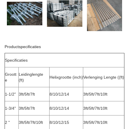
Productspecificaties
Specificaties
Groott
Leidinglengte
Helixgrootte (inch)
Verlenging Lengte ((ft)
e
(ft)
1-1/2"
3ft/5ft/7ft
8/10/12/14
3ft/5ft/7ft/10ft
1-3/4"
3ft/5ft/7ft
8/10/12/14
3ft/5ft/7ft/10ft
2 "
3ft/5ft/7ft/10ft
8/10/12/15
3ft/5ft/7ft/10ft