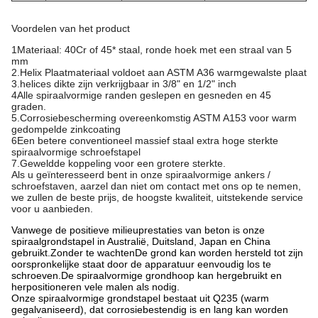
Voordelen van het product
1Materiaal: 40Cr of 45* staal, ronde hoek met een straal van 5
mm
2.Helix Plaatmateriaal voldoet aan ASTM A36 warmgewalste plaat
3.helices dikte zijn verkrijgbaar in 3/8" en 1/2" inch
4Alle spiraalvormige randen geslepen en gesneden en 45
graden.
5.Corrosiebescherming overeenkomstig ASTM A153 voor warm
gedompelde zinkcoating
6Een betere conventioneel massief staal extra hoge sterkte
spiraalvormige schroefstapel
7.Geweldde koppeling voor een grotere sterkte.
Als u geïnteresseerd bent in onze spiraalvormige ankers /
schroefstaven, aarzel dan niet om contact met ons op te nemen,
we zullen de beste prijs, de hoogste kwaliteit, uitstekende service
voor u aanbieden.
Vanwege de positieve milieuprestaties van beton is onze
spiraalgrondstapel in Australië, Duitsland, Japan en China
gebruikt.Zonder te wachtenDe grond kan worden hersteld tot zijn
oorspronkelijke staat door de apparatuur eenvoudig los te
schroeven.De spiraalvormige grondhoop kan hergebruikt en
herpositioneren vele malen als nodig.
Onze spiraalvormige grondstapel bestaat uit Q235 (warm
gegalvaniseerd), dat corrosiebestendig is en lang kan worden