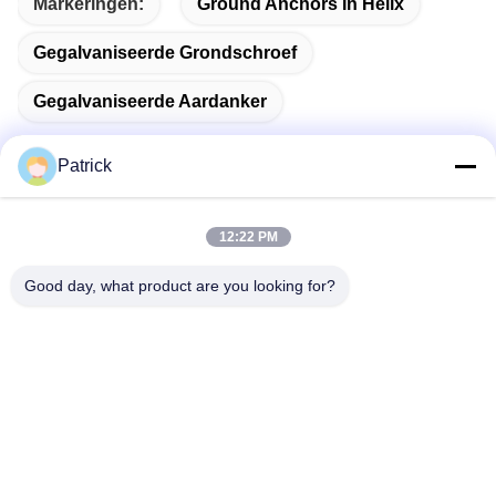
Markeringen:
Ground Anchors In Helix
Gegalvaniseerde Grondschroef
Gegalvaniseerde Aardanker
Patrick
Snel contact
12:22 PM
Good day, what product are you looking for?
Adres
No. 15 CHANGJIANG ROAD, PINGDU, QINGDAO,
SHANDONG
Tel.
86-156-5310-0953
E-mail
davidkxd@chinasteelstructure.cn