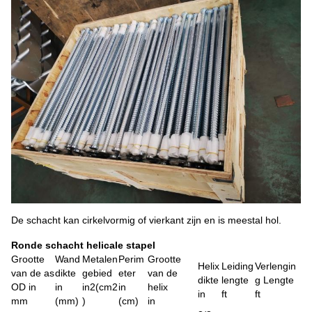
De schacht kan cirkelvormig of vierkant zijn en is meestal hol.
Ronde schacht helicale stapel
Grootte
Wand
Metalen
Perim
Grootte
Helix
Leiding
Verlengin
van de as
dikte
gebied
eter
van de
dikte
lengte
g Lengte
OD in
in
in2
(
cm2
in
helix
in
ft
ft
mm
(mm)
)
(cm)
in