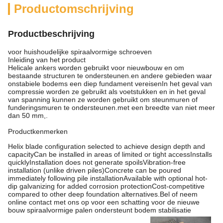
Productomschrijving
Productbeschrijving
voor huishoudelijke spiraalvormige schroeven
Inleiding van het product
Helicale ankers worden gebruikt voor nieuwbouw en om
bestaande structuren te ondersteunen.en andere gebieden waar
onstabiele bodems een diep fundament vereisenIn het geval van
compressie worden ze gebruikt als voetstukken en in het geval
van spanning kunnen ze worden gebruikt om steunmuren of
funderingsmuren te ondersteunen.met een breedte van niet meer
dan 50 mm,.
Productkenmerken
Helix blade configuration selected to achieve design depth and
capacityCan be installed in areas of limited or tight accessInstalls
quicklyInstallation does not generate spoilsVibration-free
installation (unlike driven piles)Concrete can be poured
immediately following pile installationAvailable with optional hot-
dip galvanizing for added corrosion protectionCost-competitive
compared to other deep foundation alternatives.Bel of neem
online contact met ons op voor een schatting voor de nieuwe
bouw spiraalvormige palen ondersteunt bodem stabilisatie