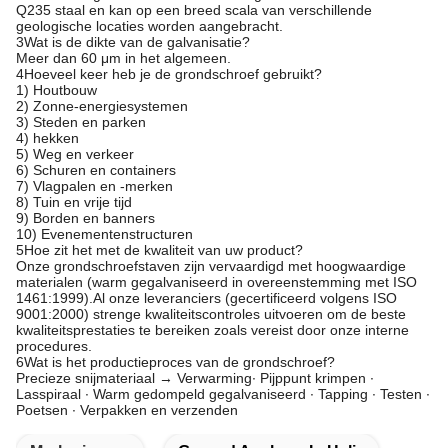
Q235 staal en kan op een breed scala van verschillende
geologische locaties worden aangebracht.
3Wat is de dikte van de galvanisatie?
Meer dan 60 μm in het algemeen.
4Hoeveel keer heb je de grondschroef gebruikt?
1) Houtbouw
2) Zonne-energiesystemen
3) Steden en parken
4) hekken
5) Weg en verkeer
6) Schuren en containers
7) Vlagpalen en -merken
8) Tuin en vrije tijd
9) Borden en banners
10) Evenementenstructuren
5Hoe zit het met de kwaliteit van uw product?
Onze grondschroefstaven zijn vervaardigd met hoogwaardige
materialen (warm gegalvaniseerd in overeenstemming met ISO
1461:1999).Al onze leveranciers (gecertificeerd volgens ISO
9001:2000) strenge kwaliteitscontroles uitvoeren om de beste
kwaliteitsprestaties te bereiken zoals vereist door onze interne
procedures.
6Wat is het productieproces van de grondschroef?
Precieze snijmateriaal → Verwarming∙ Pijppunt krimpen ∙
Lasspiraal ∙ Warm gedompeld gegalvaniseerd ∙ Tapping ∙ Testen ∙
Poetsen ∙ Verpakken en verzenden