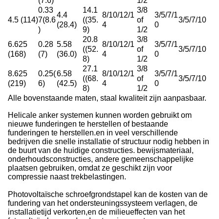
(7.6)
1/2
0.33
14.1
3/8
4.4
8/10/12/1
3/5/7/1
4.5 (114)
7(8.6
((35.
of
3/5/7/10
(28.4)
4
0
)
9)
1/2
20.8
3/8
6.625
0.28
5.58
8/10/12/1
3/5/7/1
((52.
of
3/5/7/10
(168)
(7)
(36.0)
4
0
8)
1/2
27.1
3/8
8.625
0.25(
6.58
8/10/12/1
3/5/7/1
((68.
of
3/5/7/10
(219)
6)
(42.5)
4
0
8)
1/2
Alle bovenstaande maten, staal kwaliteit zijn aanpasbaar.
Helicale anker systemen kunnen worden gebruikt om
nieuwe funderingen te herstellen of bestaande
funderingen te herstellen.en in veel verschillende
bedrijven die snelle installatie of structuur nodig hebben in
de buurt van de huidige constructies. bewijsmateriaal,
onderhoudsconstructies, andere gemeenschappelijke
plaatsen gebruiken, omdat ze geschikt zijn voor
compressie naast trekbelastingen.
Photovoltaïsche schroefgrondstapel kan de kosten van de
fundering van het ondersteuningssysteem verlagen, de
installatietijd verkorten,en de milieueffecten van het