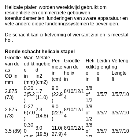
Helicale pialen worden wereldwijd gebruikt om
residentiële en commerciële gebouwen,
torenfundamenten, funderingen van zware apparatuur en
vele andere diepe funderingssystemen te beveiligen.
De schacht kan cirkelvormig of vierkant zijn en is meestal
hol.
Ronde schacht helicale stapel
Grootte
Wan
Metale
Peri
Grootte
Heli
Leidin
Verlengi
van de
ddikt
ngebie
meter
van de
xdikt
glengt
ng
as
e
d
in
helix
e
e
Lengte
OD in
in
in2
(cm)
in
in
ft
ft
mm
(mm)
(cm2)
0.20
9.0
3/8
2.875
1.7
8/10/12/1
3(5.2
(22.9
of
3/5/7
3/5/7/10
(73)
(11.0)
4
)
)
1/2
0.27
9.0
3/8
2.875
2.3
8/10/12/1
6(7.0
(22.9
of
3/5/7
3/5/7/10
(73)
(14.8)
4
)
)
1/2
0.30
3/8
3.0
11.0(
8/10/12/1
3.5 (89)
0
of
3/5/7
3/5/7/10
(19.5)
27.9)
4