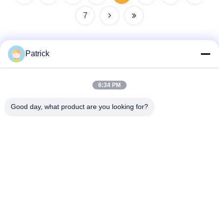
7
Patrick
Snel contact
6:34 PM
Adres
Good day, what product are you looking for?
No. 15 CHANGJIANG ROAD, PINGDU, QINGDAO,
SHANDONG
Tel.
86-156-5310-0953
E-mail
davidkxd@chinasteelstructure.cn