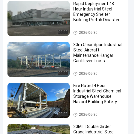
Rapid Deployment 48
Hour Industrial Steel
Emergency Shelter
Building Prefab Disaster
Relief Bolt Up Structure
Industrieel staalgebouw
00:03
2026-06-30
80m Clear Span Industrial
Steel Aircraft
Maintenance Hangar
Cantilever Truss
Structure Column Free
Aviation Building
Industrieel staalgebouw
00:03
2026-06-30
Fire Rated 4 Hour
Industrial Steel Chemical
Storage Warehouse
Hazard Building Safety
Compliant NFPA Approved
Industrieel staalgebouw
00:03
2026-06-30
20MT Double Girder
Crane Industrial Steel