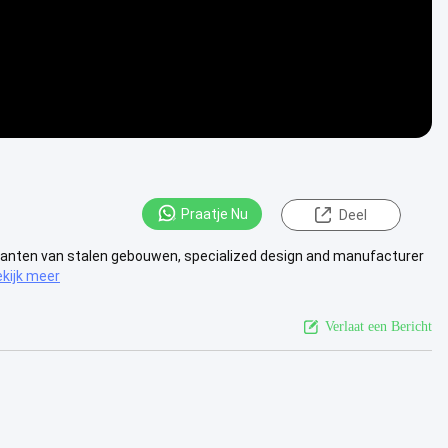
Praatje Nu
Deel
rikanten van stalen gebouwen, specialized design and manufacturer
kijk meer
Verlaat een Bericht