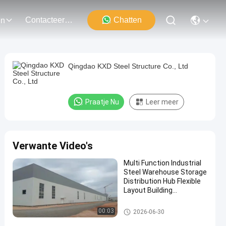
Contacteer Ons
Chatten
en
Qingdao KXD Steel Structure Co., Ltd
Praatje Nu
Leer meer
Verwante Video's
Multi Function Industrial
Steel Warehouse Storage
Distribution Hub Flexible
Layout Building
Expandable Modular Bay
Industrieel staalgebouw
00:03
2026-06-30