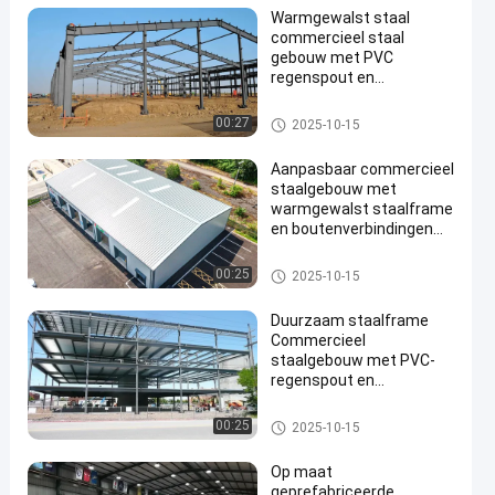
Warmgewalst staal
commercieel staal
gebouw met PVC
regenspout en
boutenverbinding
Commercieel staalgebouw
00:27
2025-10-15
Aanpasbaar commercieel
staalgebouw met
warmgewalst staalframe
en boutenverbindingen
voor gemakkelijke
montage
Commercieel staalgebouw
00:25
2025-10-15
Duurzaam staalframe
Commercieel
staalgebouw met PVC-
regenspout en
weersbestendigheid
Commercieel staalgebouw
00:25
2025-10-15
Op maat
geprefabriceerde