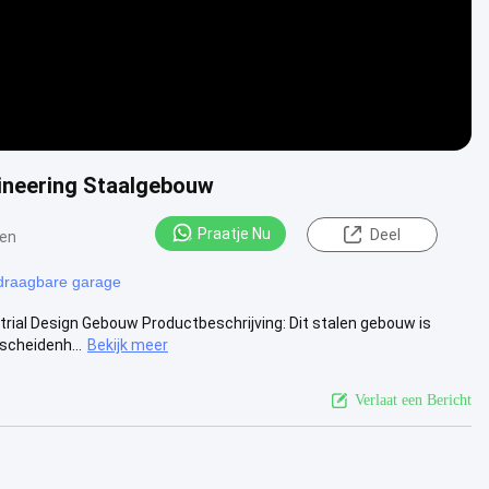
ineering Staalgebouw
Praatje Nu
Deel
gen
draagbare garage
trial Design Gebouw Productbeschrijving: Dit stalen gebouw is
scheidenh...
Bekijk meer
Verlaat een Bericht