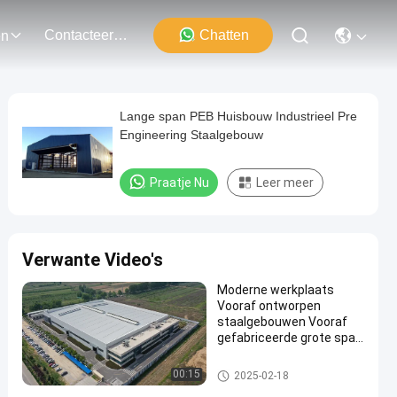
Contacteer Ons
Chatten
en
Lange span PEB Huisbouw Industrieel Pre
Engineering Staalgebouw
Praatje Nu
Leer meer
Verwante Video's
Moderne werkplaats
Vooraf ontworpen
staalgebouwen Vooraf
gefabriceerde grote span
staalconstructies
de pre gebouwde staalbouw
00:15
2025-02-18