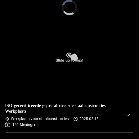
Video
Player
is
loading.
ISO-gecertificeerde geprefabriceerde staalconstructies
Werkplaats
Werkplaats voor staalconstructies
2025-02-18
151 Meningen