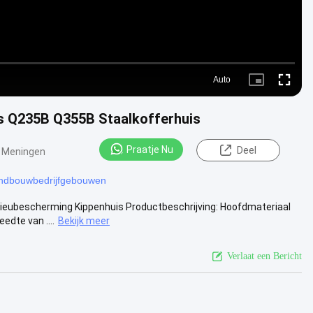
Auto
Picture-
Fullscre
in-
Picture
is Q235B Q355B Staalkofferhuis
Praatje Nu
Deel
 Meningen
andbouwbedrijfgebouwen
lieubescherming Kippenhuis Productbeschrijving: Hoofdmateriaal
dte van ....
Bekijk meer
Verlaat een Bericht