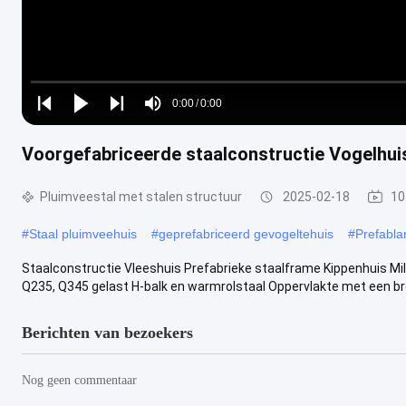
Loaded
:
0%
0:00
/
0:00
Play
Play
Play
Mute
Current
Duration
next
next
Voorgefabriceerde staalconstructie Vogelhu
Time
Pluimveestal met stalen structuur
2025-02-18
10
#
Staal pluimveehuis
#
geprefabriceerd gevogeltehuis
#
Prefabl
Staalconstructie Vleeshuis Prefabrieke staalframe Kippenhuis Mi
Q235, Q345 gelast H-balk en warmrolstaal Oppervlakte met een bree
Berichten van bezoekers
Nog geen commentaar