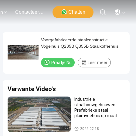
Contacteer Ons
Chatten
en
Voorgefabriceerde staalconstructie
Vogelhuis Q235B Q355B Staalkofferhuis
Praatje Nu
Leer meer
Verwante Video's
Industriële
staalbouwgebouwen
Prefabrieke staal
pluimveehuis op maat
Pluimveestal met stalen struct
00:22
2025-02-18
uur