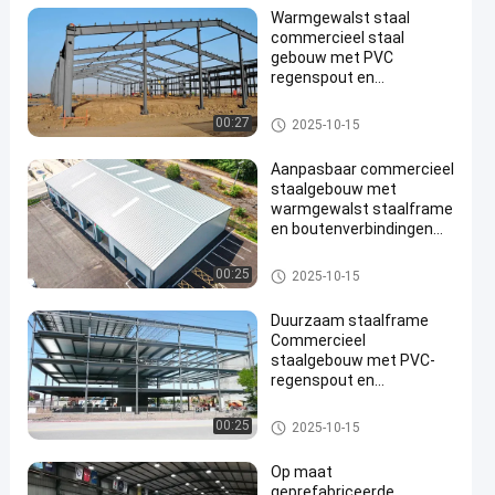
Warmgewalst staal
commercieel staal
gebouw met PVC
regenspout en
boutenverbinding
Commercieel staalgebouw
00:27
2025-10-15
en
Aanpasbaar commercieel
staalgebouw met
warmgewalst staalframe
en boutenverbindingen
voor gemakkelijke
montage
Commercieel staalgebouw
00:25
2025-10-15
Duurzaam staalframe
Commercieel
staalgebouw met PVC-
regenspout en
weersbestendigheid
Commercieel staalgebouw
00:25
2025-10-15
Op maat
geprefabriceerde