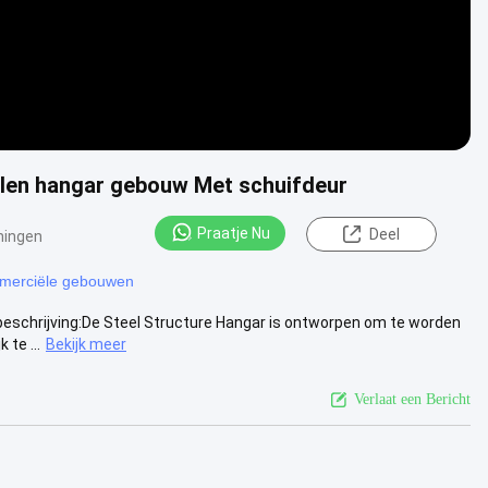
len hangar gebouw Met schuifdeur
Praatje Nu
Deel
ningen
merciële gebouwen
chrijving:De Steel Structure Hangar is ontworpen om te worden
te ...
Bekijk meer
Verlaat een Bericht