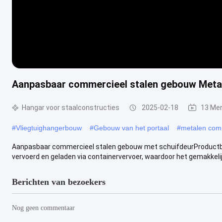
Aanpasbaar commercieel stalen gebouw Meta
Hangar voor staalconstructies
2025-02-18
13 Me
#
Vliegtuighangerbouw
#
Gebouw van het portaal
#
metalen com
Aanpasbaar commercieel stalen gebouw met schuifdeurProductbes
vervoerd en geladen via containervervoer, waardoor het gemakkelijk 
Berichten van bezoekers
Nog geen commentaar