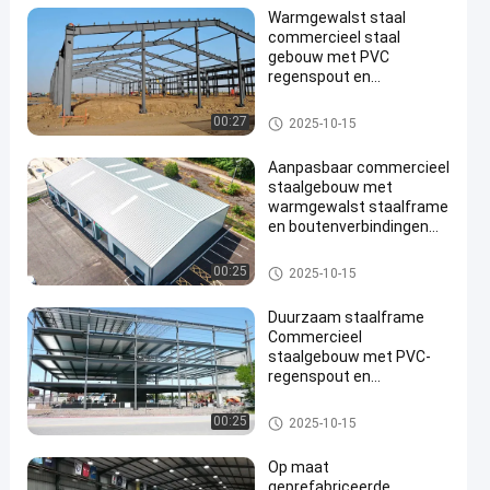
Warmgewalst staal
commercieel staal
gebouw met PVC
regenspout en
boutenverbinding
Commercieel staalgebouw
00:27
2025-10-15
Aanpasbaar commercieel
staalgebouw met
warmgewalst staalframe
en boutenverbindingen
voor gemakkelijke
montage
Commercieel staalgebouw
00:25
2025-10-15
Duurzaam staalframe
Commercieel
staalgebouw met PVC-
regenspout en
weersbestendigheid
Commercieel staalgebouw
00:25
2025-10-15
Op maat
geprefabriceerde