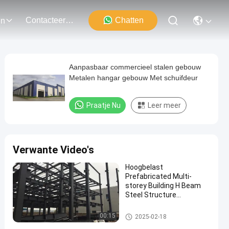
Contacteer Ons
Chatten
en
Aanpasbaar commercieel stalen gebouw
Metalen hangar gebouw Met schuifdeur
Praatje Nu
Leer meer
Verwante Video's
Hoogbelast
Prefabricated Multi-
storey Building H Beam
Steel Structure
Warehouse Building
Prefabricateerd meer verdiepin
00:15
2025-02-18
gen tellend gebouw