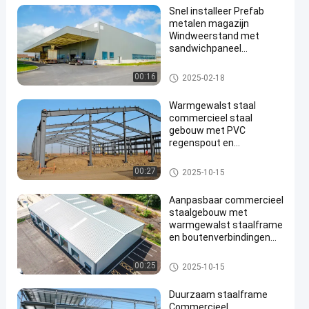
Snel installeer Prefab
metalen magazijn
Windweerstand met
sandwichpaneel
dakbekleding
Werkplaats voor staalconstru
00:16
2025-02-18
en
cties
Warmgewalst staal
commercieel staal
gebouw met PVC
regenspout en
boutenverbinding
Commercieel staalgebouw
00:27
2025-10-15
Aanpasbaar commercieel
staalgebouw met
warmgewalst staalframe
en boutenverbindingen
voor gemakkelijke
montage
Commercieel staalgebouw
00:25
2025-10-15
Duurzaam staalframe
Commercieel