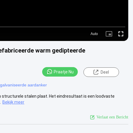
Auto
Picture-
Fullscre
in-
Picture
prefabriceerde warm gedipteerde
Praatje Nu
Deel
galvaniseerde aardanker
structurele stalen plaat. Het eindresultaat is een loodvaste
.
Bekijk meer
Verlaat een Bericht