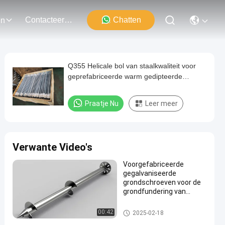
Contacteer Ons
Chatten
en
Q355 Helicale bol van staalkwaliteit voor
geprefabriceerde warm gedipteerde
gegalvaniseerde grondschroefanker
Praatje Nu
Leer meer
Verwante Video's
Voorgefabriceerde
gegalvaniseerde
grondschroeven voor de
grondfundering van
huizen
Helicale grondankers
00:42
2025-02-18