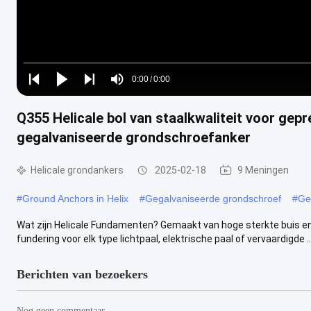
Loaded
:
0%
0:00
/
0:00
Play
Play
Play
Mute
Current
Duration
next
next
Q355 Helicale bol van staalkwaliteit voor ge
Time
gegalvaniseerde grondschroefanker
Helicale grondankers
2025-02-18
9 Meningen
#
Ground Anchors in Helix
#
Gegalvaniseerde grondschroef
#
Ge
Wat zijn Helicale Fundamenten? Gemaakt van hoge sterkte buis en 
fundering voor elk type lichtpaal, elektrische paal of vervaardigde ..
Berichten van bezoekers
Nog geen commentaar