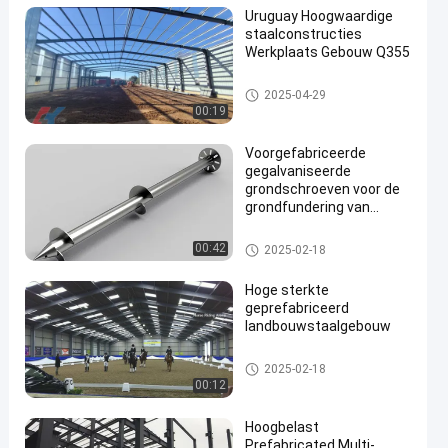
Uruguay Hoogwaardige
staalconstructies
Werkplaats Gebouw Q355
Werkplaats voor staalconstru
2025-04-29
cties
00:19
Voorgefabriceerde
gegalvaniseerde
grondschroeven voor de
grondfundering van
huizen
Helicale grondankers
00:42
2025-02-18
Hoge sterkte
geprefabriceerd
landbouwstaalgebouw
Staalbouw voor landbouw
2025-02-18
00:12
Hoogbelast
Prefabricated Multi-