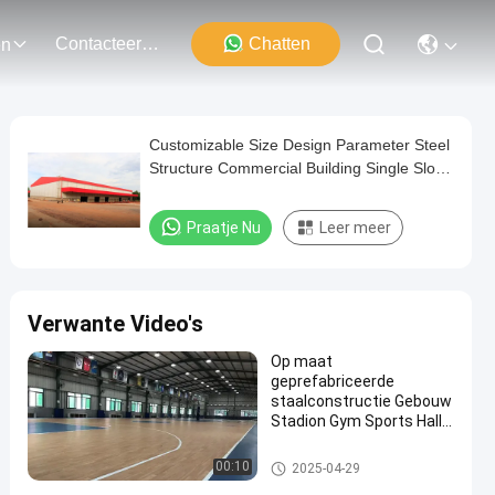
Contacteer Ons
Chatten
en
Customizable Size Design Parameter Steel
Structure Commercial Building Single Slop
Method Steel Window Type (metalen en
staal)
Praatje Nu
Leer meer
Verwante Video's
Op maat
geprefabriceerde
staalconstructie Gebouw
Stadion Gym Sports Hall
Gymnasium
staalconstructiebouw
00:10
2025-04-29