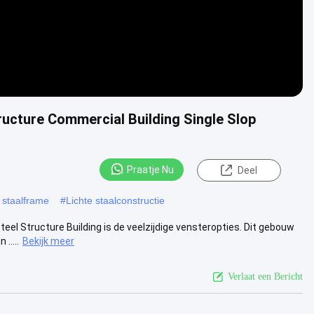
ucture Commercial Building Single Slop
Praatje Nu
Deel
 staalframe
#
Lichte staalconstructie
eel Structure Building is de veelzijdige vensteropties. Dit gebouw
.....
Bekijk meer
Verlaat een Bericht