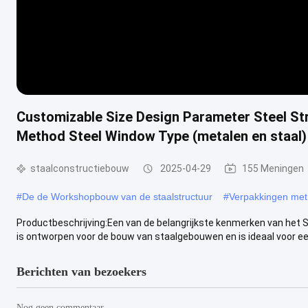
Customizable Size Design Parameter Steel Str
Method Steel Window Type (metalen en staal)
staalconstructiebouw
2025-04-29
155 Meningen
#
De de Workshopbouw van de staalstructuur
#
Verpakkingen met
Productbeschrijving:Een van de belangrijkste kenmerken van het St
is ontworpen voor de bouw van staalgebouwen en is ideaal voor een 
Berichten van bezoekers
Nog geen commentaar