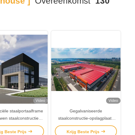
house ]
Overeenkomst
130
Video
Video
ële staalportaalframe
Gegalvaniseerde
en staalconstructie
staalconstructie-opslagplaats
briceerd metaallager
Bolt / Weld Connect Prefab
jg Beste Prijs
Krijg Beste Prijs
staalopslagplaats