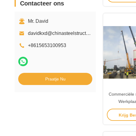
Contacteer ons
Mr. David
davidkxd@chinasteelstructure.cn
+8615653100953
Praatje Nu
Commerciële s
Werkplaa
geprefabricee
Krijg Be