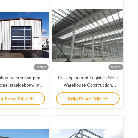
Video
Video
baar voorontworpen
Pre-engineered Logistics Steel
ieel staalgebouw met
Warehouse Construction
talen bekleding
Custom Steel Construction
jg Beste Prijs
Krijg Beste Prijs