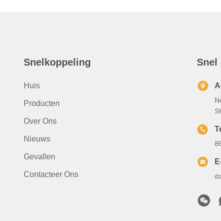
Snelkoppeling
Snel
Huis
A
N
Producten
S
Over Ons
Te
Nieuws
8
Gevallen
E
Contacteer Ons
d