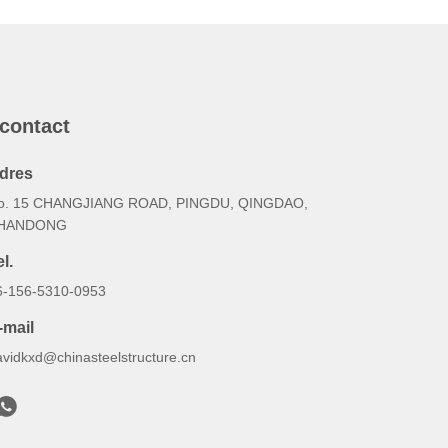
 contact
dres
o. 15 CHANGJIANG ROAD, PINGDU, QINGDAO,
HANDONG
l.
6-156-5310-0953
-mail
avidkxd@chinasteelstructure.cn