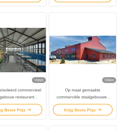
Video
Video
eïsoleerd commercieel
Op maat gemaakte
lgebouw restaurant
commerciële staalgebouwen
lconstructiegebouw
Vinnige en eenvoudige
jg Beste Prijs
Krijg Beste Prijs
installatie