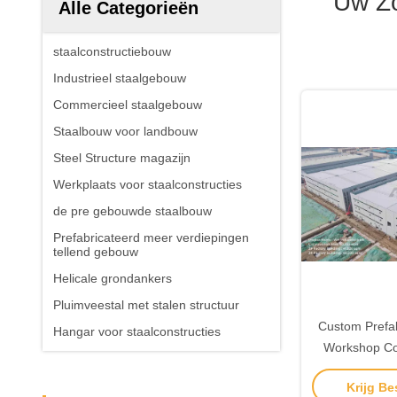
Uw Z
Alle Categorieën
staalconstructiebouw
Industrieel staalgebouw
Commercieel staalgebouw
Staalbouw voor landbouw
Steel Structure magazijn
Werkplaats voor staalconstructies
de pre gebouwde staalbouw
Prefabricateerd meer verdiepingen
tellend gebouw
Helicale grondankers
Pluimveestal met stalen structuur
Custom Prefab
Hangar voor staalconstructies
Workshop Co
Warehouse C
Krijg Be