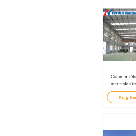
Commerciële
met stalen f
afgewerkt
Krijg Be
installatie, sn
met install
weerbes