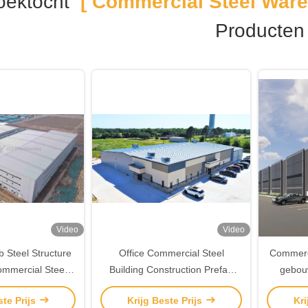
oektocht
[ Commercial Steel Ware
Producten
Video
Video
 Steel Structure
Office Commercial Steel
Commerci
mmercial Steel
Building Construction Prefab
gebouw
E goedgekeurd
Steel Warehouse Buildings
geprefa
ste Prijs
Krijg Beste Prijs
Kri