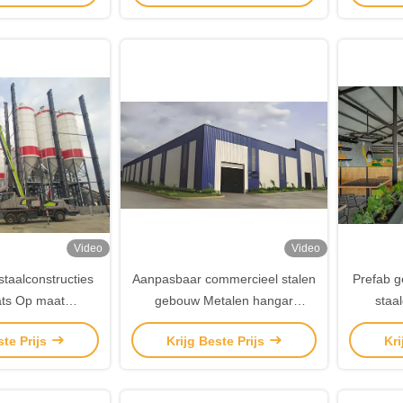
Video
Video
taalconstructies
Aanpasbaar commercieel stalen
Prefab g
ts Op maat
gebouw Metalen hangar
staa
rd staal magazijn
gebouw Met schuifdeur
staa
ste Prijs
Krijg Beste Prijs
Kri