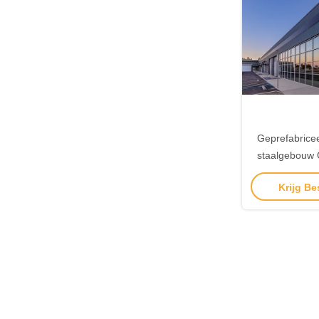
Geprefabrice
staalgebouw 
lichtstaal 
Krijg Be
geb